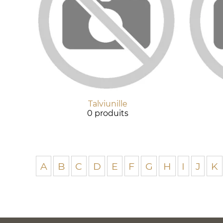
Talviunille
0 produits
A
B
C
D
E
F
G
H
I
J
K