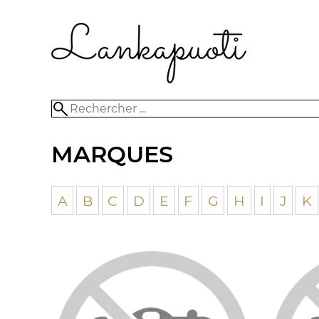
MARQUES
A
B
C
D
E
F
G
H
I
J
K