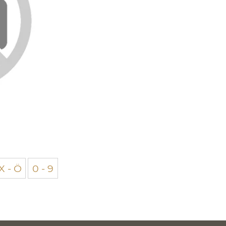
X - Ö
0 - 9