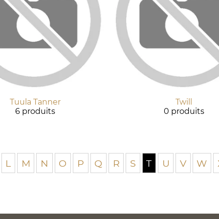
Tuula Tanner
Twill
6 produits
0 produits
L
M
N
O
P
Q
R
S
T
U
V
W