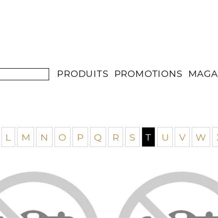
PRODUITS
PROMOTIONS
MAGA
L
M
N
O
P
Q
R
S
T
U
V
W