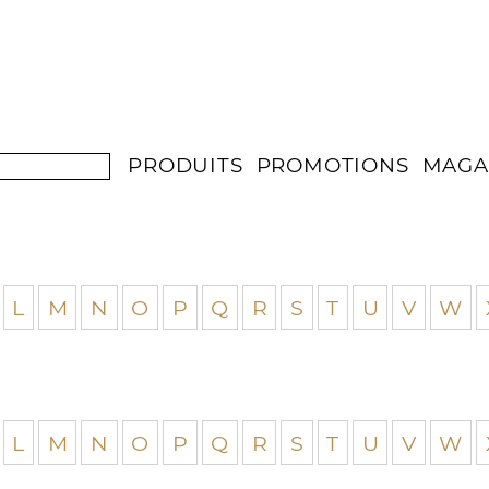
PRODUITS
PROMOTIONS
MAGA
L
M
N
O
P
Q
R
S
T
U
V
W
L
M
N
O
P
Q
R
S
T
U
V
W