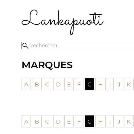
MARQUES
A
B
C
D
E
F
G
H
I
J
K
A
B
C
D
E
F
G
H
I
J
K