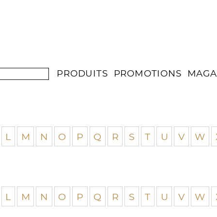
PRODUITS
PROMOTIONS
MAGA
L
M
N
O
P
Q
R
S
T
U
V
W
L
M
N
O
P
Q
R
S
T
U
V
W