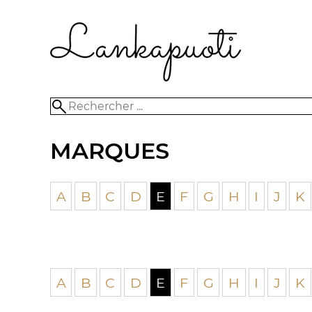
MARQUES
A
B
C
D
E
F
G
H
I
J
K
A
B
C
D
E
F
G
H
I
J
K