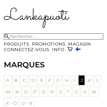
PRODUITS
PROMOTIONS
MAGASIN
CONNECTEZ-VOUS
INFO
MARQUES
A
B
C
D
E
F
G
H
I
J
K
L
M
N
O
P
Q
R
S
T
U
V
W
X - Ö
0 - 9