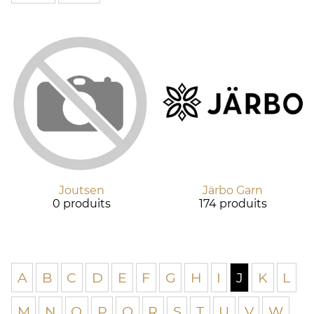
Joutsen
Järbo Garn
0 produits
174 produits
A
B
C
D
E
F
G
H
I
J
K
L
M
N
O
P
Q
R
S
T
U
V
W