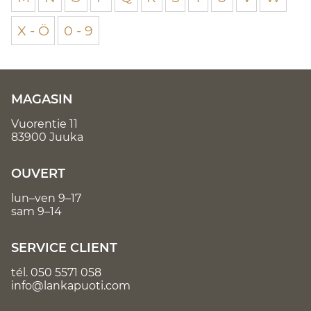
X - Ö
0 - 9
MAGASIN
Vuorentie 11
83900 Juuka
OUVERT
lun–ven 9–17
sam 9–14
SERVICE CLIENT
tél.
050 5571 058
info@lankapuoti.com