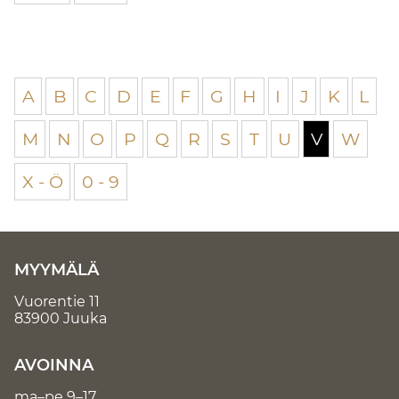
A
B
C
D
E
F
G
H
I
J
K
L
M
N
O
P
Q
R
S
T
U
V
W
X - Ö
0 - 9
MYYMÄLÄ
Vuorentie 11
83900 Juuka
AVOINNA
ma–pe 9–17