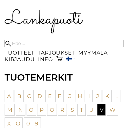
TUOTTEET
TARJOUKSET
MYYMÄLÄ
KIRJAUDU
INFO
TUOTEMERKIT
A
B
C
D
E
F
G
H
I
J
K
L
M
N
O
P
Q
R
S
T
U
V
W
X - Ö
0 - 9