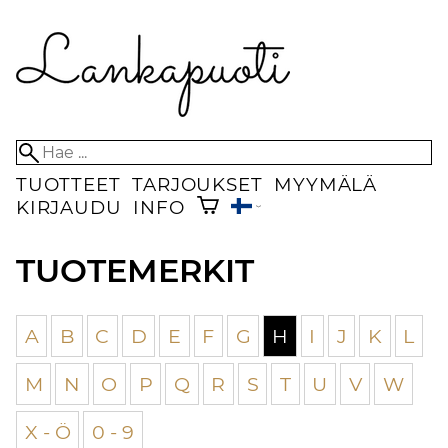
TUOTTEET
TARJOUKSET
MYYMÄLÄ
KIRJAUDU
INFO
TUOTEMERKIT
A
B
C
D
E
F
G
H
I
J
K
L
M
N
O
P
Q
R
S
T
U
V
W
X - Ö
0 - 9