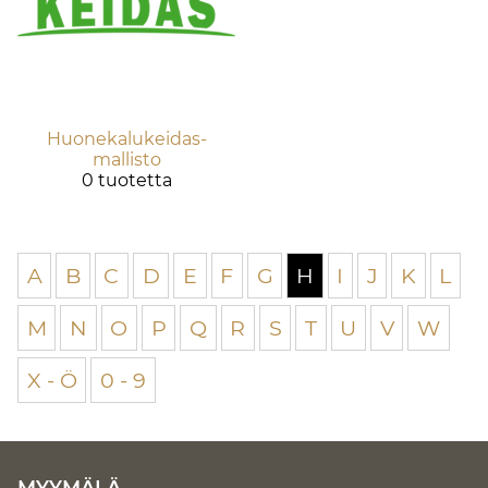
Huonekalukeidas-
mallisto
0 tuotetta
A
B
C
D
E
F
G
H
I
J
K
L
M
N
O
P
Q
R
S
T
U
V
W
X - Ö
0 - 9