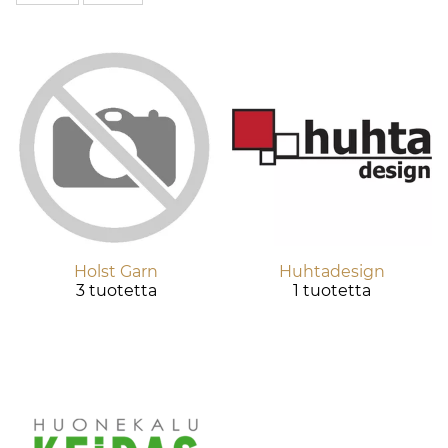
Holst Garn
Huhtadesign
3 tuotetta
1 tuotetta