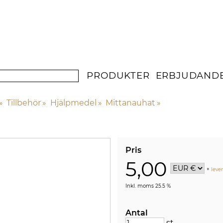
PRODUKTER
ERBJUDAND
‪»
Tillbehör
‪»
Hjälpmedel
‪»
Mittanauhat
‪»
Pris
5,00
+
leve
Inkl. moms 25.5 %
Antal
st