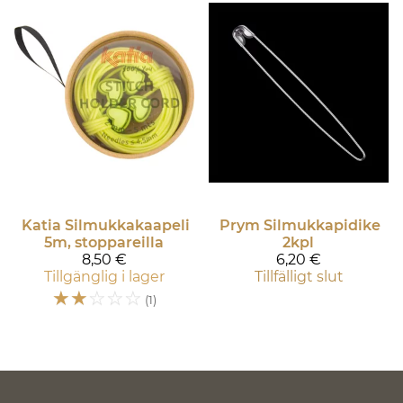
Katia
Silmukkakaapeli
Prym
Silmukkapidike
5m, stoppareilla
2kpl
8,50 €
6,20 €
Tillgänglig i lager
Tillfälligt slut
☆
☆
☆
☆
☆
(1)