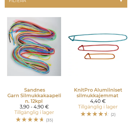
FILTERA
▼
Sandnes
KnitPro
Alumiiniset
Garn
Silmukkakaapeli
silmukkajemmat
n. 12kpl
4,40 €
3,90 - 4,90 €
Tillgänglig i lager
Tillgänglig i lager
☆
☆
☆
☆
☆
(2)
☆
☆
☆
☆
☆
(35)