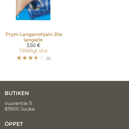
Prym
Langanohjain 2lle
langalle
3,50 €
Tillfälligt slut
☆
☆
☆
☆
☆
(5)
BUTIKEN
Vuorentie 11
83900 Juuka
ÖPPET