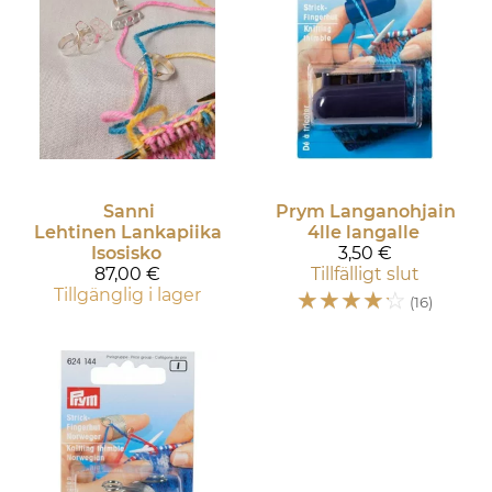
Sanni
Prym
Langanohjain
Lehtinen
Lankapiika
4lle langalle
Isosisko
3,50 €
87,00 €
Tillfälligt slut
Tillgänglig i lager
☆
☆
☆
☆
☆
(16)