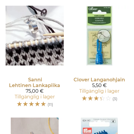
Sanni
Clover
Langanohjain
Lehtinen
Lankapiika
5,50 €
75,00 €
Tillgänglig i lager
Tillgänglig i lager
☆
☆
☆
☆
☆
(3)
☆
☆
☆
☆
☆
(11)