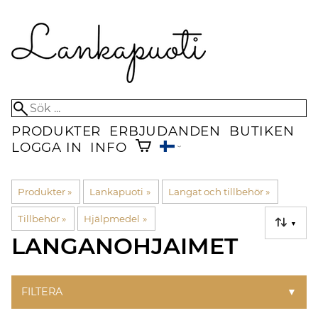
PRODUKTER
ERBJUDANDEN
BUTIKEN
LOGGA IN
INFO
Produkter
‪»
Lankapuoti
‪»
Langat och tillbehör
‪»
Tillbehör
‪»
Hjälpmedel
‪»
▼
LANGANOHJAIMET
FILTERA
▼