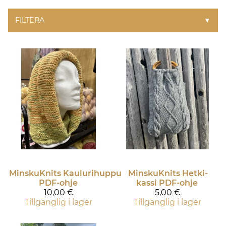
FILTERA
▼
MinskuKnits
Kaulurihuppu
MinskuKnits
Hetki-
PDF-ohje
kassi PDF-ohje
10,00 €
5,00 €
Tillgänglig i lager
Tillgänglig i lager