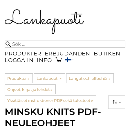
PRODUKTER
ERBJUDANDEN
BUTIKEN
LOGGA IN
INFO
Produkter
‪»
Lankapuoti
‪»
Langat och tillbehör
‪»
Ohjeet, kirjat ja lehdet
‪»
Yksittäiset instruktioner PDF sekä tulosteet
‪»
▼
MINSKU KNITS PDF-
NEULEOHJEET