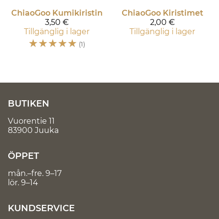
ChiaoGoo
Kumikiristin
ChiaoGoo
Kiristimet
3,50 €
2,00 €
Tillgänglig i lager
Tillgänglig i lager
☆
☆
☆
☆
☆
(1)
BUTIKEN
Vuorentie 11
83900 Juuka
ÖPPET
mån.–fre. 9–17
lör. 9–14
KUNDSERVICE