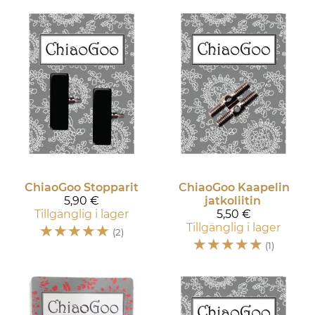
ChiaoGoo
Stopparit
ChiaoGoo
Kaapelin
5,90 €
jatkoliitin
Tillgänglig i lager
5,50 €
☆
☆
☆
☆
☆
Tillgänglig i lager
(2)
☆
☆
☆
☆
☆
(1)