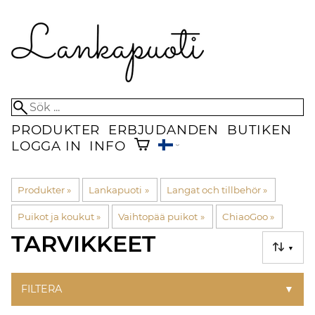
PRODUKTER
ERBJUDANDEN
BUTIKEN
LOGGA IN
INFO
Produkter
‪»
Lankapuoti
‪»
Langat och tillbehör
‪»
Puikot ja koukut
‪»
Vaihtopää puikot
‪»
ChiaoGoo
‪»
TARVIKKEET
▼
FILTERA
▼