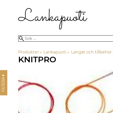
Produkter
‪»
Lankapuoti
‪»
Langat och tillbehör
KNITPRO
▼
FILTERA