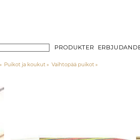
PRODUKTER
ERBJUDAND
‪»
Puikot ja koukut
‪»
Vaihtopää puikot
‪»