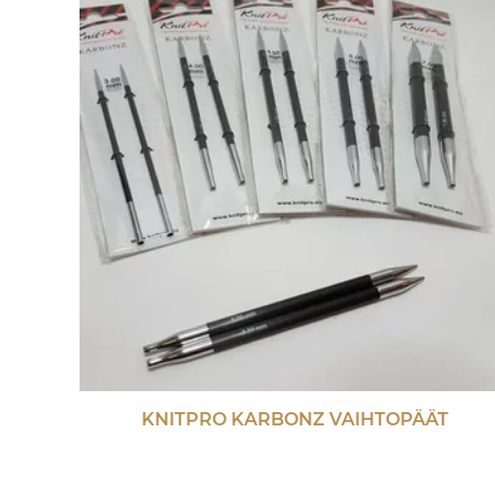
KNITPRO KARBONZ VAIHTOPÄÄT