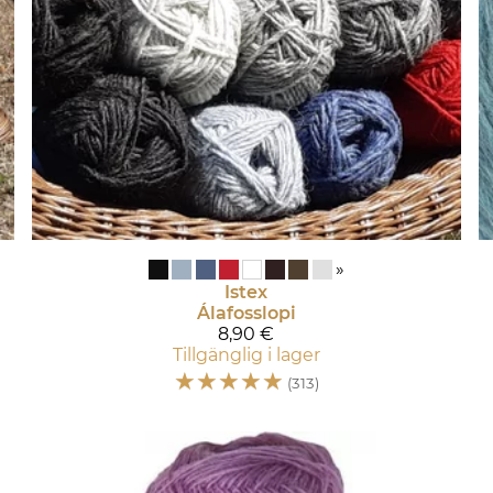
»
Istex
Álafosslopi
8,90 €
Tillgänglig i lager
☆
☆
☆
☆
☆
(313)