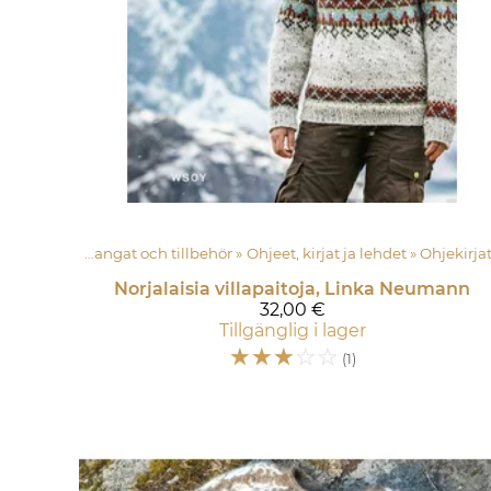
at och tillbehör
ankapuoti
‪»
Langat och tillbehör
‪»
Ohjeet, kirjat ja lehdet
‪»
Ohjeet, kirjat ja lehdet
‪»
‪»
Ohjekirja
Norjalaisia villapaitoja, Linka Neumann
32,00 €
Tillgänglig i lager
☆
☆
☆
☆
☆
(1)