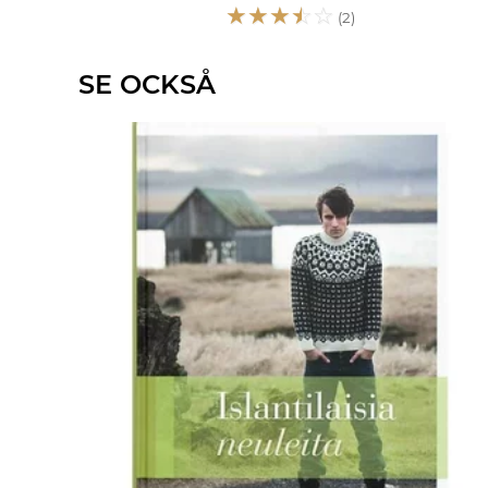
☆
☆
☆
☆
☆
(2)
SE OCKSÅ