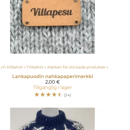
Langat och tillbehör
‪»
Tillbehör
‪»
Märken för stickade produkter
‪»
Lankapuodin nahkapaperimerkki
2,00 €
Tillgänglig i lager
☆
☆
☆
☆
☆
(24)