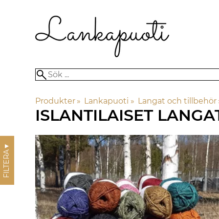
Produkter
‪»
Lankapuoti
‪»
Langat och tillbehör
ISLANTILAISET LANGA
▼
FILTERA