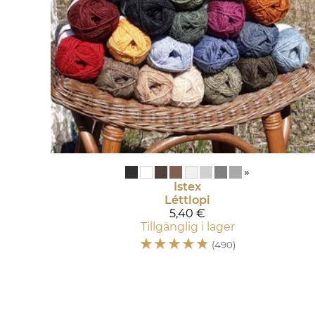
»
Istex
Léttlopi
5,40 €
Tillgänglig i lager
☆
☆
☆
☆
☆
(490)