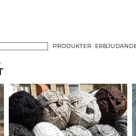
PRODUKTER
ERBJUDAND
‪»
T