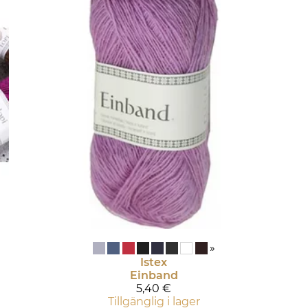
»
Istex
Einband
5,40 €
Tillgänglig i lager