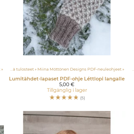
t
‪»
Yksittäiset instruktioner PDF sekä tulosteet
‪»
Miina Möttönen Designs PDF-neuleohjeet
Produkter
‪»
Lankapuoti
‪»
‪»
Lumitähdet-lapaset PDF-ohje Léttlopi langalle
5,00 €
Tillgänglig i lager
☆
☆
☆
☆
☆
(5)