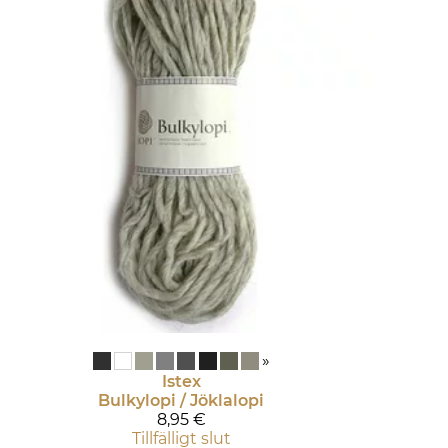
»
Istex
Bulkylopi / Jöklalopi
8,95 €
Tillfälligt slut