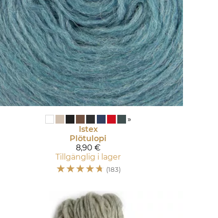
»
Istex
Plötulopi
8,90 €
Tillgänglig i lager
☆
☆
☆
☆
☆
(183)