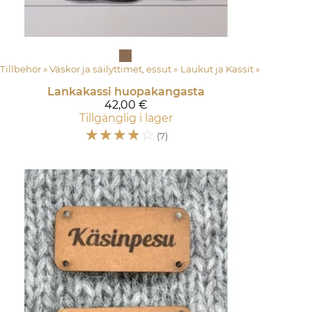
Tillbehör
‪»
Väskor ja säilyttimet, essut
‪»
Laukut ja Kassit
‪»
Lankakassi huopakangasta
42,00 €
Tillgänglig i lager
☆
☆
☆
☆
☆
(7)