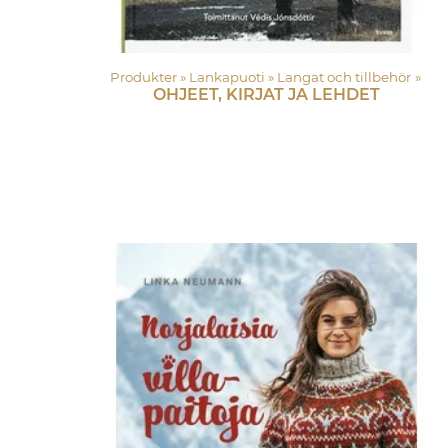
Produkter
‪»
Lankapuoti
‪»
Langat och tillbehör
‪»
OHJEET, KIRJAT JA LEHDET
Produkter
‪»
Lankapuoti
‪»