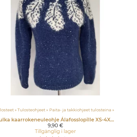
Yksittäiset instruktioner PDF sekä tulosteet
‪»
Tulosteohjeet
‪»
Paita- ja takkiohjeet tulosteina
‪»
Sulka kaarrokeneuleohje Álafosslopille XS-4XL TULOSTEENA
9,90 €
Tillgänglig i lager