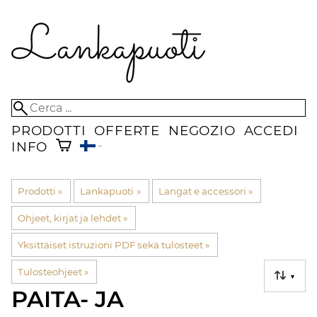
PRODOTTI
OFFERTE
NEGOZIO
ACCEDI
INFO
Prodotti
‪»
Lankapuoti
‪»
Langat e accessori
‪»
Ohjeet, kirjat ja lehdet
‪»
Yksittäiset istruzioni PDF sekä tulosteet
‪»
Tulosteohjeet
‪»
▼
PAITA- JA