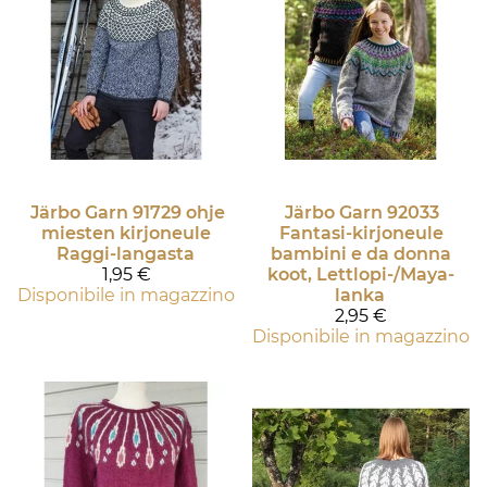
Järbo Garn
91729 ohje
Järbo Garn
92033
miesten kirjoneule
Fantasi-kirjoneule
Raggi-langasta
bambini e da donna
1,95 €
koot, Lettlopi-/Maya-
Disponibile in magazzino
lanka
2,95 €
Disponibile in magazzino