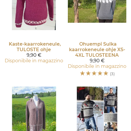
Kaste-kaarrokeneule,
Ohuempi Sulka
TULOSTE ohje
kaarrokeneule ohje XS-
9,90 €
4XL TULOSTEENA
Disponibile in magazzino
9,90 €
Disponibile in magazzino
☆
☆
☆
☆
☆
(3)