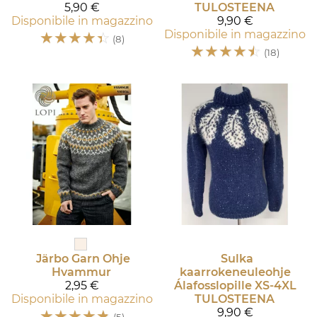
5,90 €
TULOSTEENA
Disponibile in magazzino
9,90 €
☆
☆
☆
☆
☆
Disponibile in magazzino
(8)
☆
☆
☆
☆
☆
(18)
Järbo Garn
Ohje
Sulka
Hvammur
kaarrokeneuleohje
2,95 €
Álafosslopille XS-4XL
Disponibile in magazzino
TULOSTEENA
☆
☆
☆
☆
☆
9,90 €