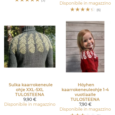
(5)
Disponibile in magazzino
☆
☆
☆
☆
☆
(6)
Sulka kaarrokeneule
Höyhen
ohje XXL-5XL
kaarrokeneuleohje 1-4
TULOSTEENA
vuotiaalle
9,90 €
TULOSTEENA
Disponibile in magazzino
7,90 €
Disponibile in magazzino