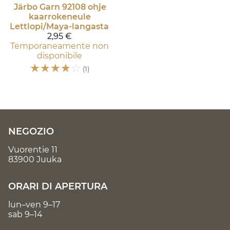
Järbo Garn
92108 ohje
kaarrokeneule
Lettlopi/Maya-langasta
2,95 €
Temporaneamente non
disponibile
☆
☆
☆
☆
☆
(1)
NEGOZIO
Vuorentie 11
83900 Juuka
ORARI DI APERTURA
lun–ven 9–17
sab 9–14