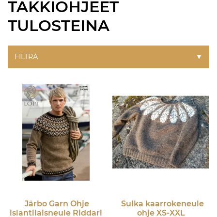
TAKKIOHJEET
TULOSTEINA
FILTRA
▼
Järbo Garn
Ohje
Sulka kaarrokeneule
islantilaisneule Riddari
ohje XS-XXL