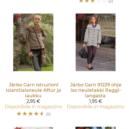
☆
☆
☆
☆
☆
(2)
Järbo Garn
Istruzioni
Järbo Garn
91229 ohje
islantilaisneule Aftur ja
iso neuletakki Raggi-
laukku
langasta
2,95 €
1,95 €
Disponibile in magazzino
Disponibile in magazzino
☆
☆
☆
☆
☆
(5)