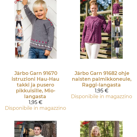
Järbo Garn
91670
Järbo Garn
91682 ohje
istruzioni Hau-Hau
naisten palmikkoneule,
takki ja pusero
Raggi-langasta
pikkuisille, Mio-
1,95 €
langasta
Disponibile in magazzino
1,95 €
Disponibile in magazzino