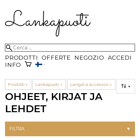
PRODOTTI
OFFERTE
NEGOZIO
ACCEDI
INFO
Prodotti
‪»
Lankapuoti
‪»
Langat e accessori
‪»
▼
OHJEET, KIRJAT JA
LEHDET
FILTRA
▼