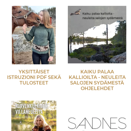
YKSITTÄISET
KAIKU PALAA
ISTRUZIONI PDF SEKÄ
KALLIOILTA - NEULEITA
TULOSTEET
SALOJEN SYDÄMESTÄ
OHJELEHDET