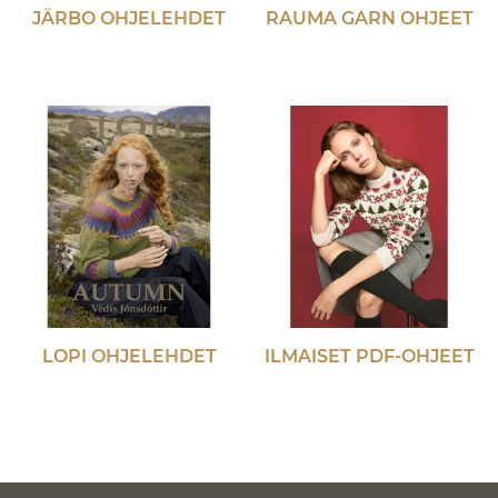
JÄRBO OHJELEHDET
RAUMA GARN OHJEET
LOPI OHJELEHDET
ILMAISET PDF-OHJEET