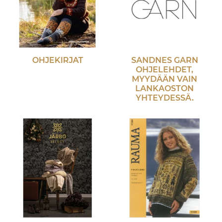
OHJEKIRJAT
SANDNES GARN
OHJELEHDET,
MYYDÄÄN VAIN
LANKAOSTON
YHTEYDESSÄ.