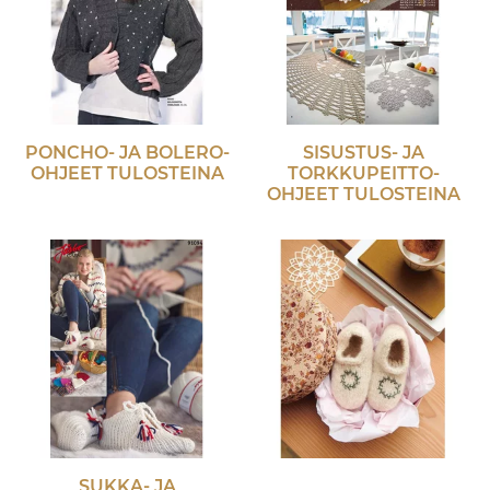
PONCHO- JA BOLERO-
SISUSTUS- JA
OHJEET TULOSTEINA
TORKKUPEITTO-
OHJEET TULOSTEINA
SUKKA- JA