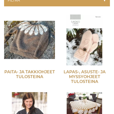
FILTRA
▼
PAITA- JA TAKKIOHJEET
LAPAS-, ASUSTE- JA
TULOSTEINA
MYSSYOHJEET
TULOSTEINA