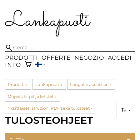
PRODOTTI
OFFERTE
NEGOZIO
ACCEDI
INFO
Prodotti
‪»
Lankapuoti
‪»
Langat e accessori
‪»
Ohjeet, kirjat ja lehdet
‪»
Yksittäiset istruzioni PDF sekä tulosteet
‪»
▼
TULOSTEOHJEET