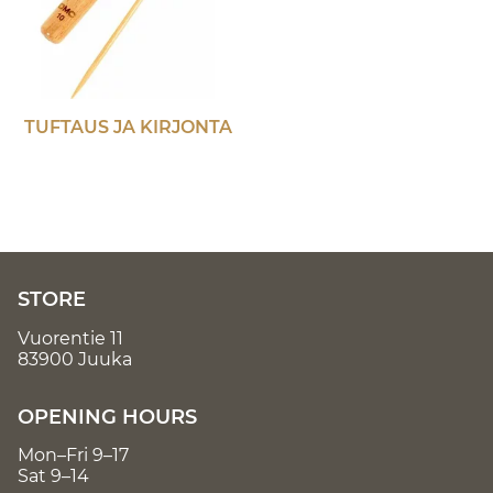
TUFTAUS JA KIRJONTA
STORE
Vuorentie 11
83900 Juuka
OPENING HOURS
Mon–Fri 9–17
Sat 9–14