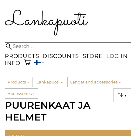
PRODUCTS
DISCOUNTS
STORE
LOG IN
INFO
Products
‪»
Lankapuoti
‪»
Langat and accessories
‪»
Accessories
‪»
▼
PUURENKAAT JA
HELMET