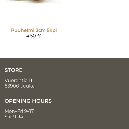
Puuhelmi 3cm 5kpl
4,50 €
STORE
Vuorentie 11
83900 Juuka
OPENING HOURS
Mon–Fri 9–17
Sat 9–14