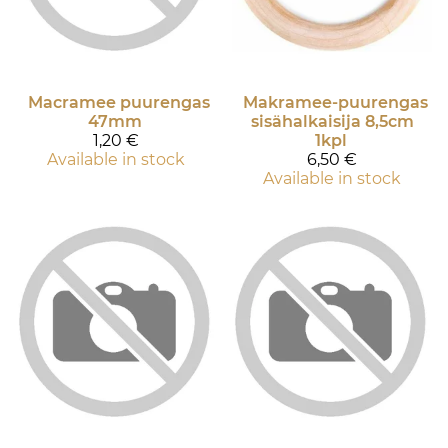
Macramee puurengas
Makramee-puurengas
47mm
sisähalkaisija 8,5cm
1,20 €
1kpl
Available in stock
6,50 €
Available in stock