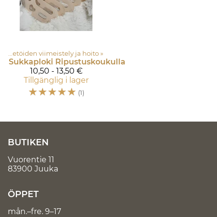
Neuletöiden viimeistely ja hoito
‪»
Sukkaploki
Ripustuskoukulla
10,50 - 13,50 €
Tillgänglig i lager
☆
☆
☆
☆
☆
(1)
BUTIKEN
Vuorentie 11
83900 Juuka
ÖPPET
mån.–fre. 9–17