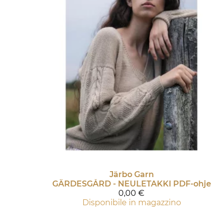
Järbo Garn
GÄRDESGÅRD - NEULETAKKI PDF-ohje
0,00 €
Disponibile in magazzino