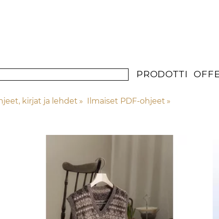
PRODOTTI
OFF
jeet, kirjat ja lehdet
‪»
Ilmaiset PDF-ohjeet
‪»