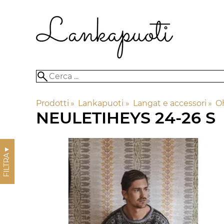
Prodotti
‪»
Lankapuoti
‪»
Langat e accessori
‪»
Oh
NEULETIHEYS 24-26 S
▼
FILTRA