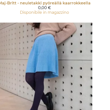
Maj-Britt - neuletakki pyöreällä kaarrokkeella
0,00 €
Disponibile in magazzino