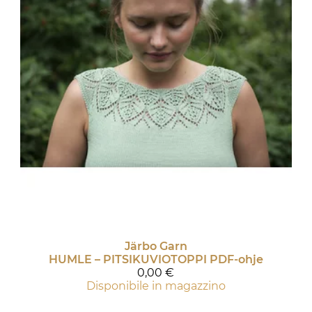
Järbo Garn
HUMLE – PITSIKUVIOTOPPI PDF-ohje
0,00 €
Disponibile in magazzino