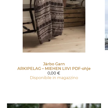
Järbo Garn
ARKIPELAG – MIEHEN LIIVI PDF-ohje
0,00 €
Disponibile in magazzino