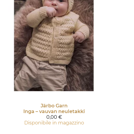
Järbo Garn
Inga – vauvan neuletakki
0,00 €
Disponibile in magazzino