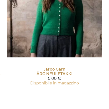
Järbo Garn
ENKSELIHOUSUT, JOISSA PALMIKKONEULETTA
ÄRG NEULETAKKI
0,00 €
Disponibile in magazzino