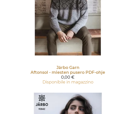
Järbo Garn
Aftonsol - miesten pusero PDF-ohje
0,00 €
Disponibile in magazzino