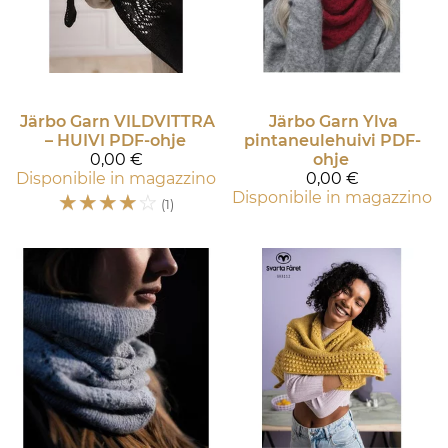
Järbo Garn
VILDVITTRA
Järbo Garn
Ylva
– HUIVI PDF-ohje
pintaneulehuivi PDF-
0,00 €
ohje
Disponibile in magazzino
0,00 €
☆
☆
☆
☆
☆
Disponibile in magazzino
(1)