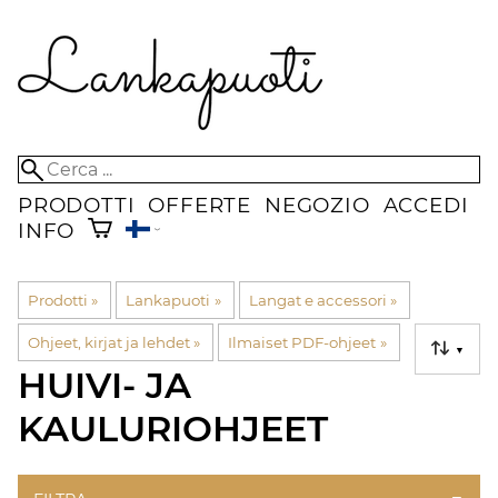
PRODOTTI
OFFERTE
NEGOZIO
ACCEDI
INFO
Prodotti
‪»
Lankapuoti
‪»
Langat e accessori
‪»
Ohjeet, kirjat ja lehdet
‪»
Ilmaiset PDF-ohjeet
‪»
▼
HUIVI- JA
KAULURIOHJEET