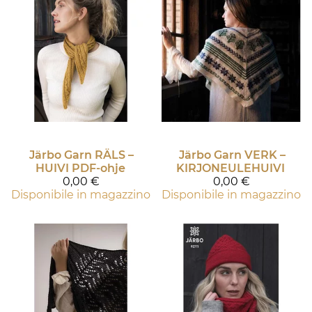
Järbo Garn
RÄLS –
Järbo Garn
VERK –
HUIVI PDF-ohje
KIRJONEULEHUIVI
0,00 €
0,00 €
Disponibile in magazzino
Disponibile in magazzino