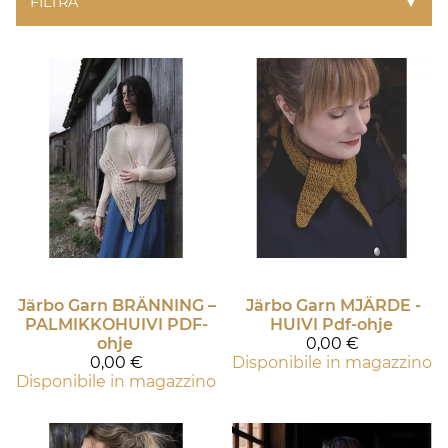
FILTRA
▼
Järbo Garn
BRÄNNING –
Järbo Garn
MJÄRDE -
PALMIKKOHUIVI PDF-
HUIVI Pdf-ohje
ohje
0,00 €
0,00 €
Disponibile in magazzino
Disponibile in magazzino