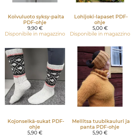
Koivuluoto syksy-paita
Lohijoki-lapaset PDF-
PDF-ohje
ohje
9,90 €
5,00 €
Disponibile in magazzino
Disponibile in magazzino
Kojonselkä-sukat PDF-
Mellitsa tuubikauluri ja
ohje
panta PDF-ohje
5,90 €
5,90 €