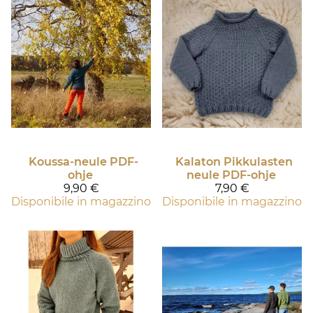
Koussa-neule PDF-
Kalaton Pikkulasten
ohje
neule PDF-ohje
9,90 €
7,90 €
Disponibile in magazzino
Disponibile in magazzino