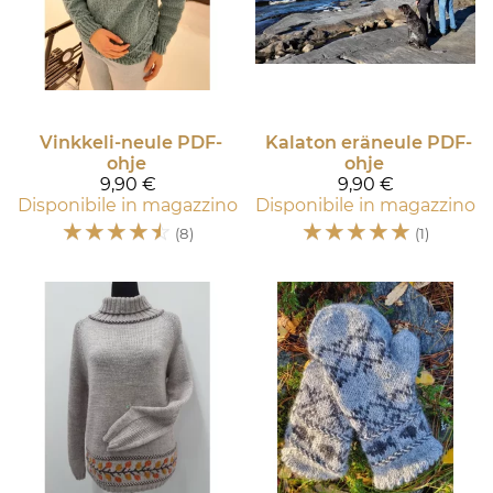
Vinkkeli-neule PDF-
Kalaton eräneule PDF-
ohje
ohje
9,90 €
9,90 €
Disponibile in magazzino
Disponibile in magazzino
☆
☆
☆
☆
☆
☆
☆
☆
☆
☆
(8)
(1)