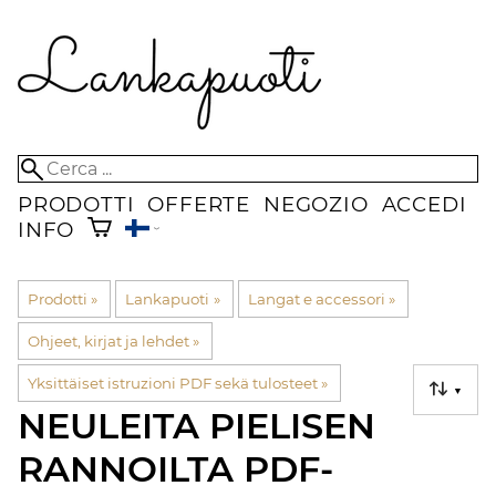
PRODOTTI
OFFERTE
NEGOZIO
ACCEDI
INFO
Prodotti
‪»
Lankapuoti
‪»
Langat e accessori
‪»
Ohjeet, kirjat ja lehdet
‪»
Yksittäiset istruzioni PDF sekä tulosteet
‪»
▼
NEULEITA PIELISEN
RANNOILTA PDF-