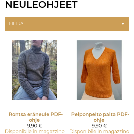
NEULEOHJEET
FILTRA
▼
Rontsa eräneule PDF-
Peiponpelto paita PDF-
ohje
ohje
9,90 €
9,90 €
Disponibile in magazzino
Disponibile in magazzino