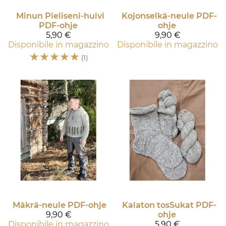
Minun Pieliseni-huivi
Kojonselkä-neule PDF-
PDF-ohje
ohje
5,90 €
9,90 €
Disponibile in magazzino
Disponibile in magazzino
☆
☆
☆
☆
☆
(1)
Mäkrä-neule PDF-ohje
Kalaton tosSukat PDF-
9,90 €
ohje
Disponibile in magazzino
5,90 €