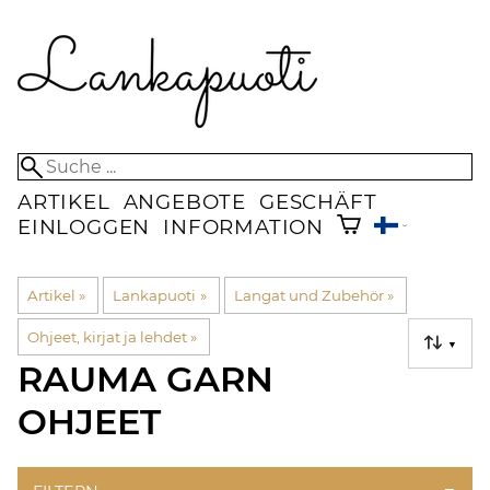
ARTIKEL
ANGEBOTE
GESCHÄFT
EINLOGGEN
INFORMATION
Artikel
‪»
Lankapuoti
‪»
Langat und Zubehör
‪»
Ohjeet, kirjat ja lehdet
‪»
▼
RAUMA GARN
OHJEET