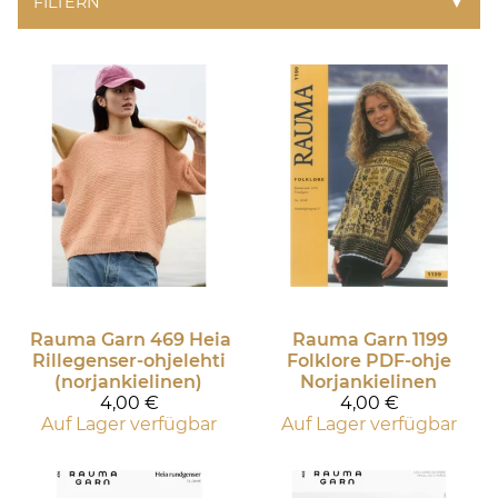
FILTERN
▼
Rauma Garn
469 Heia
Rauma Garn
1199
Rillegenser-ohjelehti
Folklore PDF-ohje
(norjankielinen)
Norjankielinen
4,00 €
4,00 €
Auf Lager verfügbar
Auf Lager verfügbar