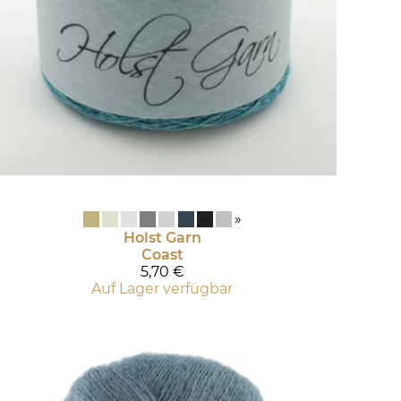
»
Holst Garn
Coast
5,70 €
Auf Lager verfügbar