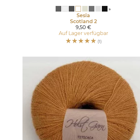
»
Sesia
Scotland 2
9,50 €
Auf Lager verfügbar
☆
☆
☆
☆
☆
(1)