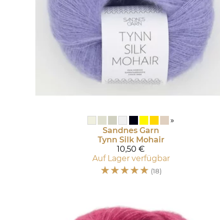
»
Sandnes Garn
Tynn Silk Mohair
10,50 €
Auf Lager verfügbar
☆
☆
☆
☆
☆
(18)