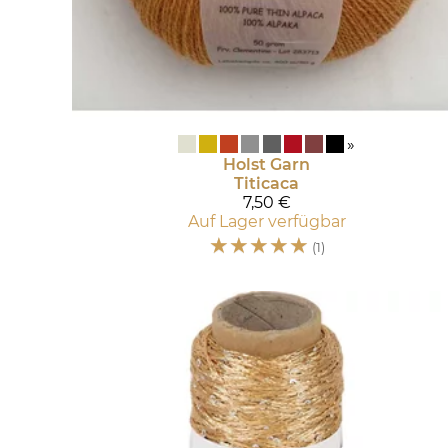
»
Holst Garn
Titicaca
7,50 €
Auf Lager verfügbar
☆
☆
☆
☆
☆
(1)