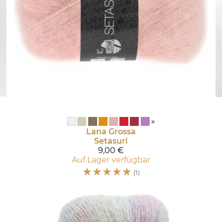
»
Lana Grossa
Setasuri
9,00 €
Auf Lager verfügbar
☆
☆
☆
☆
☆
(1)