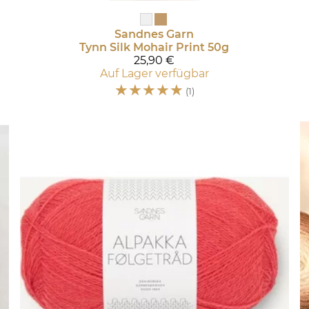
Sandnes Garn
Tynn Silk Mohair Print 50g
25,90 €
Auf Lager verfügbar
☆
☆
☆
☆
☆
(1)