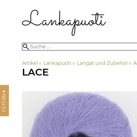
Artikel
‪»
Lankapuoti
‪»
Langat und Zubehör
‪»
A
LACE
▼
FILTERN