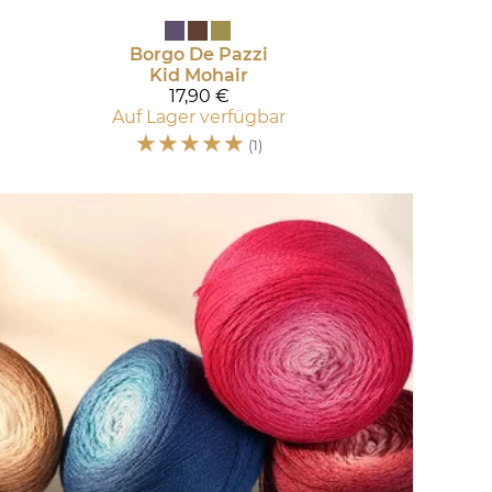
Borgo De Pazzi
Kid Mohair
17,90 €
Auf Lager verfügbar
☆
☆
☆
☆
☆
(1)