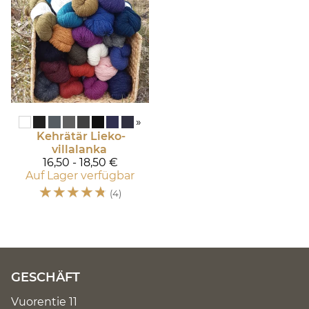
»
Kehrätär
Lieko-
villalanka
16,50 - 18,50 €
Auf Lager verfügbar
☆
☆
☆
☆
☆
(4)
GESCHÄFT
Vuorentie 11