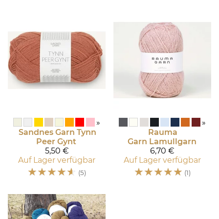
»
»
Sandnes Garn
Tynn
Rauma
Peer Gynt
Garn
Lamullgarn
5,50 €
6,70 €
Auf Lager verfügbar
Auf Lager verfügbar
☆
☆
☆
☆
☆
☆
☆
☆
☆
☆
(5)
(1)