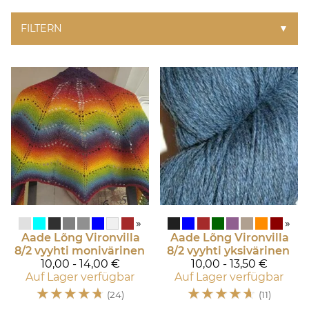
FILTERN
▼
»
»
Aade Lõng
Vironvilla
Aade Lõng
Vironvilla
8/2 vyyhti monivärinen
8/2 vyyhti yksivärinen
10,00 - 14,00 €
10,00 - 13,50 €
Auf Lager verfügbar
Auf Lager verfügbar
☆
☆
☆
☆
☆
☆
☆
☆
☆
☆
(24)
(11)