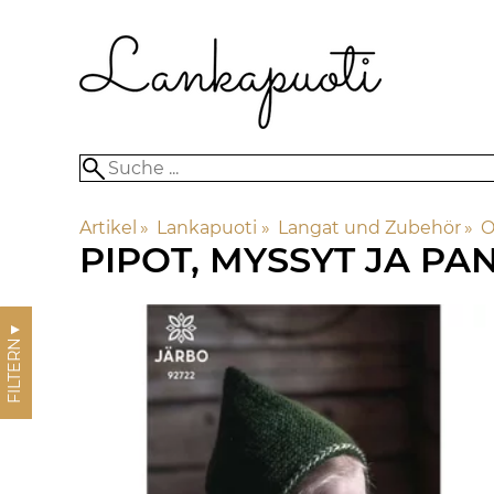
Artikel
‪»
Lankapuoti
‪»
Langat und Zubehör
‪»
O
PIPOT, MYSSYT JA PA
▼
FILTERN