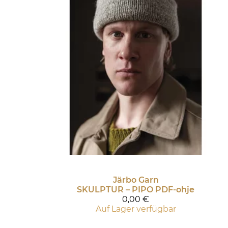
Järbo Garn
SKULPTUR – PIPO PDF-ohje
0,00 €
Auf Lager verfügbar