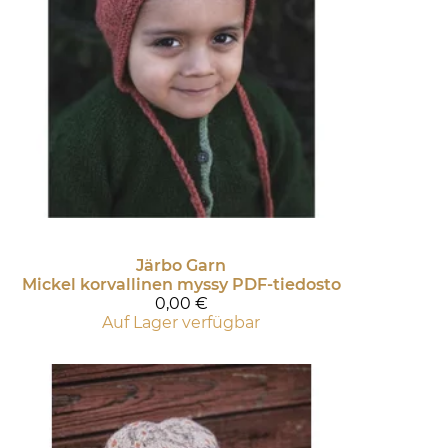
Järbo Garn
Mickel korvallinen myssy PDF-tiedosto
0,00 €
Auf Lager verfügbar