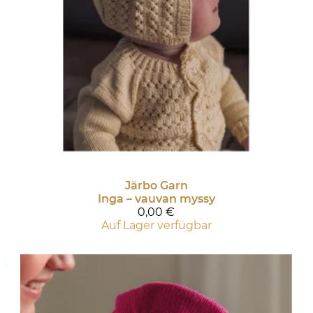
Järbo Garn
Inga – vauvan myssy
0,00 €
Auf Lager verfügbar