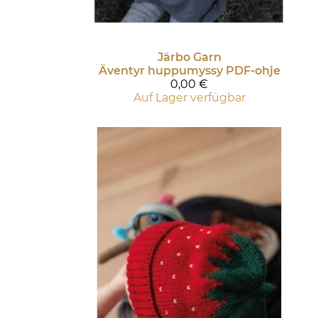
Järbo Garn
Äventyr huppumyssy PDF-ohje
0,00 €
Auf Lager verfügbar