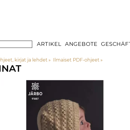
ARTIKEL
ANGEBOTE
GESCHÄF
hjeet, kirjat ja lehdet
‪»
Ilmaiset PDF-ohjeet
‪»
NNAT