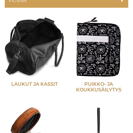
FILTERN
▼
LAUKUT JA KASSIT
PUIKKO- JA
KOUKKUSÄILYTYS