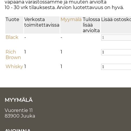
vapaana varastossamme ja muuten arviolta
10 - 30 vrk
tilauksesta. Arvion luotettavuus on hyvä.
Tuote
Verkosta
Myymälä
Tulossa
Lisää ostosko
toimitettavissa
lisää
arviolta
Black
-
-
Rich
1
1
Brown
Whisky
1
1
MYYMÄLÄ
Vuorentie 11
83900 Juuka