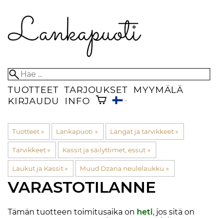
TUOTTEET
TARJOUKSET
MYYMÄLÄ
KIRJAUDU
INFO
Tuotteet
‪»
Lankapuoti
‪»
Langat ja tarvikkeet
‪»
Tarvikkeet
‪»
Kassit ja säilyttimet, essut
‪»
Laukut ja Kassit
‪»
Muud Dzana neulelaukku
‪»
VARASTOTILANNE
Tämän tuotteen toimitusaika on
heti
, jos sitä on