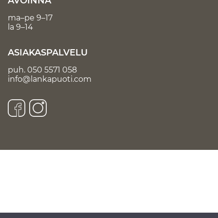
AVOINNA
ma–pe 9–17
la 9–14
ASIAKASPALVELU
puh.
050 5571 058
info@lankapuoti.com