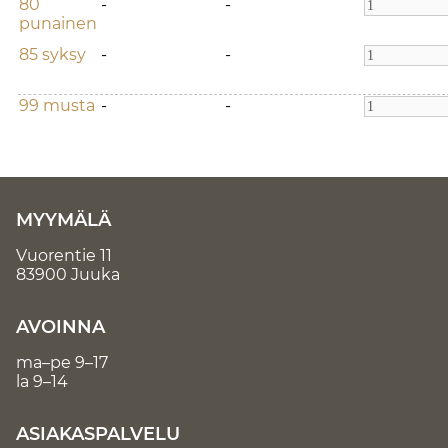
80
-
-
punainen
85 syksy
-
-
99 musta
-
-
MYYMÄLÄ
Vuorentie 11
83900 Juuka
AVOINNA
ma–pe 9–17
la 9–14
ASIAKASPALVELU