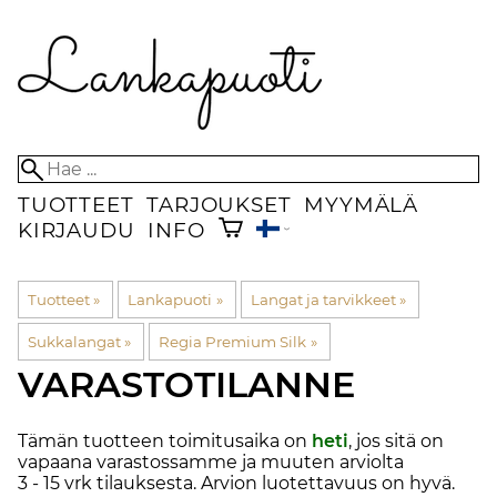
TUOTTEET
TARJOUKSET
MYYMÄLÄ
KIRJAUDU
INFO
Tuotteet
‪»
Lankapuoti
‪»
Langat ja tarvikkeet
‪»
Sukkalangat
‪»
Regia Premium Silk
‪»
VARASTOTILANNE
Tämän tuotteen toimitusaika on
heti
, jos sitä on
vapaana varastossamme ja muuten arviolta
3 - 15 vrk
tilauksesta. Arvion luotettavuus on hyvä.