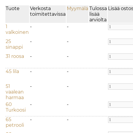
Tuote
Verkosta
Myymälä
Tulossa
Lisää osto
toimitettavissa
lisää
arviolta
1
-
-
valkoinen
25
-
-
sinappi
31 roosa
-
-
45 lila
-
-
51
-
-
vaalean
harmaa
60
-
-
Turkoosi
65
-
-
petrooli