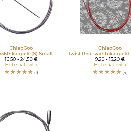
ChiaoGoo
ChiaoGoo
360-kaapeli-(S) Small
16,50 - 24,50 €
9,20 - 13,20 €
Heti saatavilla
Heti saatavilla
☆
☆
☆
☆
☆
☆
☆
☆
☆
☆
(1)
(4)