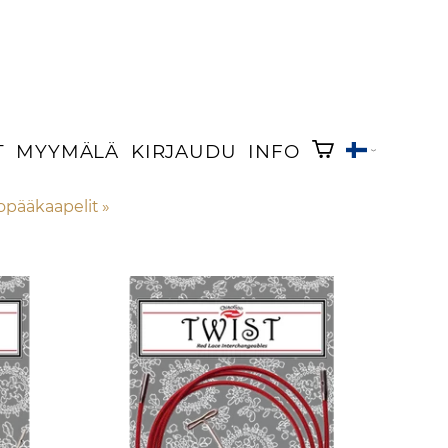
T
MYYMÄLÄ
KIRJAUDU
INFO
opääkaapelit
‪»