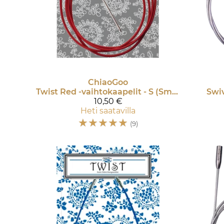
ChiaoGoo
Twist Red -vaihtokaapelit - S (Small)
Swiv
10,50 €
Heti saatavilla
☆
☆
☆
☆
☆
(9)