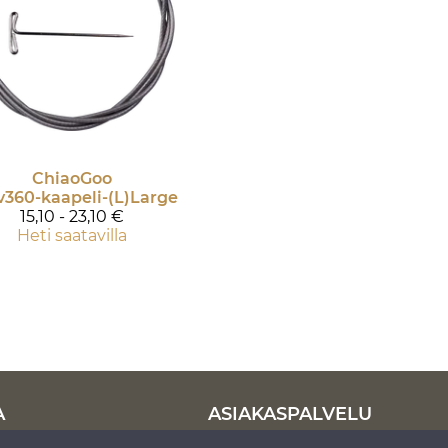
ChiaoGoo
v360-kaapeli-(L)Large
15,10 - 23,10 €
Heti saatavilla
A
ASIAKASPALVELU