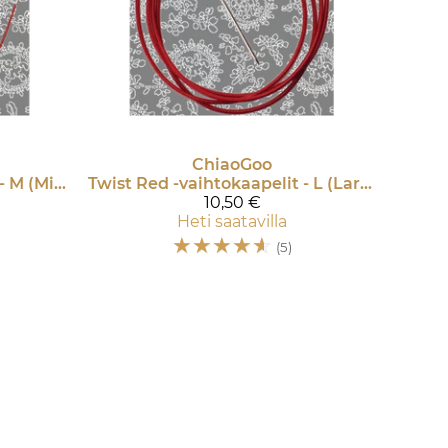
ChiaoGoo
Twist Red -vaihtokaapelit - M (Mini)
Twist Red -vaihtokaapelit - L (Large)
10,50 €
Heti saatavilla
☆
☆
☆
☆
☆
(5)