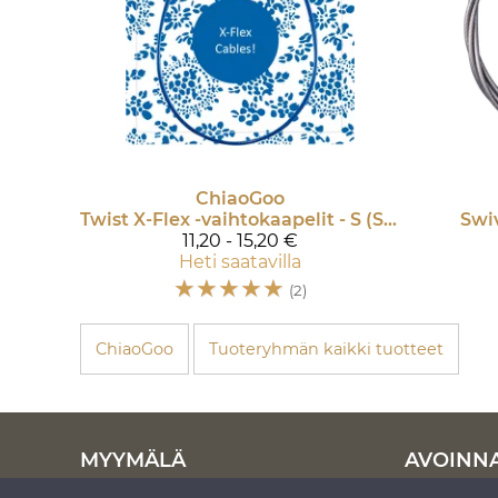
ChiaoGoo
Twist X-Flex -vaihtokaapelit - S (Small)
Swi
11,20 - 15,20 €
Heti saatavilla
☆
☆
☆
☆
☆
(2)
ChiaoGoo
Tuoteryhmän kaikki tuotteet
MYYMÄLÄ
AVOINN