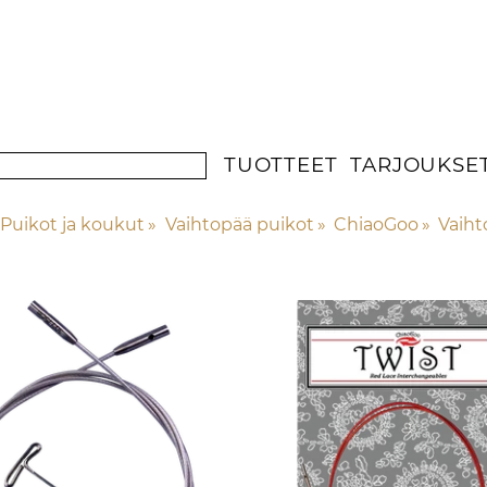
TUOTTEET
TARJOUKSE
Puikot ja koukut
‪»
Vaihtopää puikot
‪»
ChiaoGoo
‪»
Vaiht