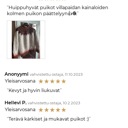
Huippuhyvät puikot villapaidan kainaloiden
kolmen puikon päättelyyn👍🧶
Anonyymi
vahvistettu ostaja, 11.10.2023
☆
☆
☆
☆
☆
Yleisarvosana
Kevyt ja hyvin liukuvat
Hellevi P.
vahvistettu ostaja, 10.2.2023
☆
☆
☆
☆
☆
Yleisarvosana
Terävä kärkiset ja mukavat puikot :)