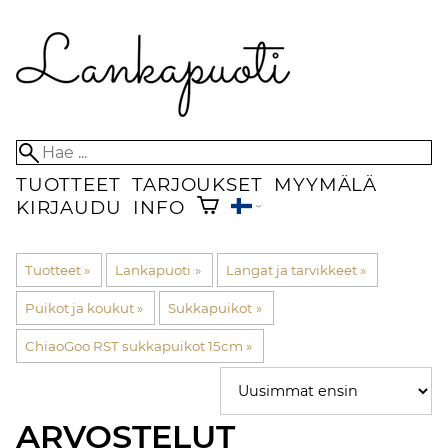
TUOTTEET
TARJOUKSET
MYYMÄLÄ
KIRJAUDU
INFO
Tuotteet
‪»
Lankapuoti
‪»
Langat ja tarvikkeet
‪»
Puikot ja koukut
‪»
Sukkapuikot
‪»
ChiaoGoo RST sukkapuikot 15cm
‪»
ARVOSTELUT