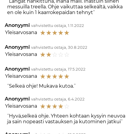
Langat hankittuna, ihana malli. Ihastuin siihen
messuilla treella. Ohje vaikuttaa selkeältä, vaikka
en ole kuin 1 kaarrokepaidan tehnyt
Anonyymi
vahvistettu ostaja, 1.11.2022
☆
☆
☆
☆
☆
Yleisarvosana
Anonyymi
vahvistettu ostaja, 30.8.2022
☆
☆
☆
☆
☆
Yleisarvosana
Anonyymi
vahvistettu ostaja, 17.5.2022
☆
☆
☆
☆
☆
Yleisarvosana
Selkeä ohje! Mukava kutoa.
Anonyymi
vahvistettu ostaja, 6.4.2022
☆
☆
☆
☆
☆
Yleisarvosana
Hyvä,selkeä ohje. Yhteen kohtaan kysyin neuvoa
ja sain nopeasti vastauksen ja kutominen jatkui