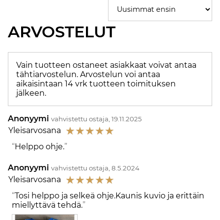
ARVOSTELUT
Vain tuotteen ostaneet asiakkaat voivat antaa
tähtiarvostelun. Arvostelun voi antaa
aikaisintaan 14 vrk tuotteen toimituksen
jälkeen.
Anonyymi
vahvistettu ostaja, 19.11.2025
☆
☆
☆
☆
☆
Yleisarvosana
Helppo ohje.
Anonyymi
vahvistettu ostaja, 8.5.2024
☆
☆
☆
☆
☆
Yleisarvosana
Tosi helppo ja selkeä ohje.Kaunis kuvio ja erittäin
miellyttävä tehdä.