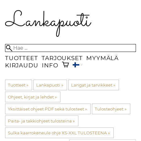
TUOTTEET
TARJOUKSET
MYYMÄLÄ
KIRJAUDU
INFO
Tuotteet
‪»
Lankapuoti
‪»
Langat ja tarvikkeet
‪»
Ohjeet, kirjat ja lehdet
‪»
Yksittäiset ohjeet PDF sekä tulosteet
‪»
Tulosteohjeet
‪»
Paita- ja takkiohjeet tulosteina
‪»
Sulka kaarrokeneule ohje XS-XXL TULOSTEENA
‪»