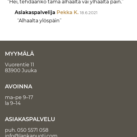
Hei, tehdäänkö tämä alhaalta vai ylhäältä päin.
Asiakaspalvelija
Pekka K.
18.6.2021
Alhaalta ylöspäin
MYYMÄLÄ
Vuorentie 11
83900 Juuka
AVOINNA
ma–pe 9–17
la 9–14
ASIAKASPALVELU
puh.
050 5571 058
info@lankapuoti.com