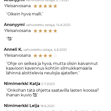
☆
☆
☆
☆
☆
Yleisarvosana
Oikein hyvä malli.
Anonyymi
vahvistettu ostaja, 14.6.2021
☆
☆
☆
☆
☆
Yleisarvosana
🥰
Anneli K.
vahvistettu ostaja, 4.6.2021
☆
☆
☆
☆
☆
Yleisarvosana
Ohje on selkeä ja hyvä, mutta olisin kaivannut
kaavioon kavennus kohtiin silmukkamääriä
lähinnä aloittelevia neulojia ajatellen.
Nimimerkki Katja
5.7.2023
Onkohan tätä ohjetta saatavilla lasten koossa?
Ihanan kuvio 🥰
Nimimerkki Leija
16.6.2021