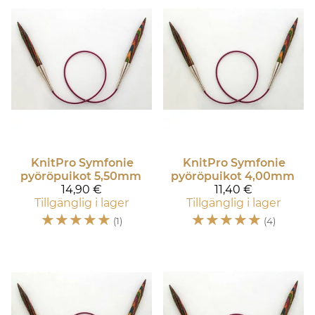
KnitPro
Symfonie
KnitPro
Symfonie
pyöröpuikot 5,50mm
pyöröpuikot 4,00mm
14,90 €
11,40 €
Tillgänglig i lager
Tillgänglig i lager
☆
☆
☆
☆
☆
☆
☆
☆
☆
☆
(1)
(4)