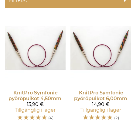
FILTERA
▼
KnitPro
Symfonie
KnitPro
Symfonie
pyöröpuikot 4,50mm
pyöröpuikot 6,00mm
13,90 €
14,90 €
Tillgänglig i lager
Tillgänglig i lager
☆
☆
☆
☆
☆
☆
☆
☆
☆
☆
(4)
(2)