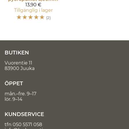
13,90 €
Tillgänglig i lager
☆
☆
☆
☆
☆
(2)
BUTIKEN
Vuorentie 11
83900 Juuka
ÖPPET
mån.–fre. 9–17
lör. 9–14
KUNDSERVICE
tfn
050 5571 058