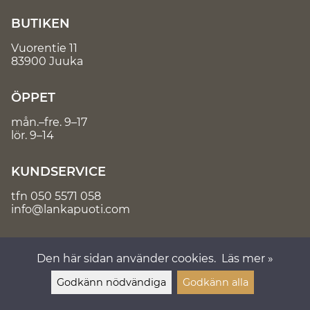
BUTIKEN
Vuorentie 11
83900 Juuka
ÖPPET
mån.–fre. 9–17
lör. 9–14
KUNDSERVICE
tfn
050 5571 058
info@lankapuoti.com
Den här sidan använder cookies.
Läs mer »
Godkänn nödvändiga
Godkänn alla