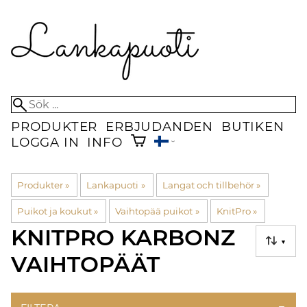
PRODUKTER
ERBJUDANDEN
BUTIKEN
LOGGA IN
INFO
Produkter
‪»
Lankapuoti
‪»
Langat och tillbehör
‪»
Puikot ja koukut
‪»
Vaihtopää puikot
‪»
KnitPro
‪»
KNITPRO KARBONZ
▼
VAIHTOPÄÄT