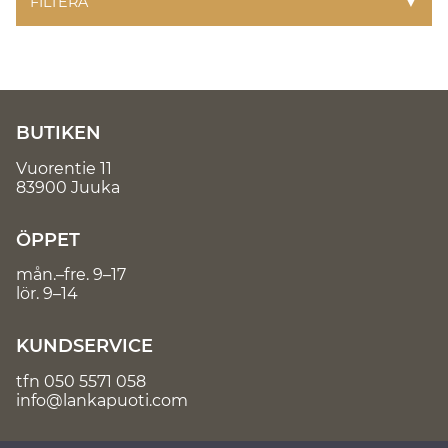
FILTERA
▼
BUTIKEN
Vuorentie 11
83900 Juuka
ÖPPET
mån.–fre. 9–17
lör. 9–14
KUNDSERVICE
tfn
050 5571 058
info@lankapuoti.com