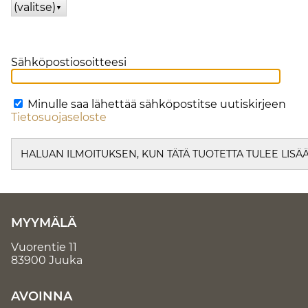
(valitse)
▼
Sähköpostiosoitteesi
Minulle saa lähettää sähköpostitse uutiskirjeen
Tietosuojaseloste
MYYMÄLÄ
Vuorentie 11
83900 Juuka
AVOINNA