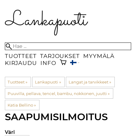
TUOTTEET
TARJOUKSET
MYYMÄLÄ
KIRJAUDU
INFO
Tuotteet
‪»
Lankapuoti
‪»
Langat ja tarvikkeet
‪»
Puuvilla, pellava, tencel, bambu, nokkonen, juutti
‪»
Katia Bellino
‪»
SAAPUMISILMOITUS
Väri