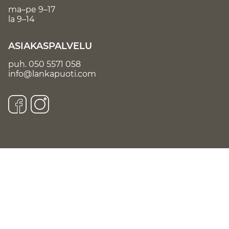
ma–pe 9–17
la 9–14
ASIAKASPALVELU
puh.
050 5571 058
info@lankapuoti.com