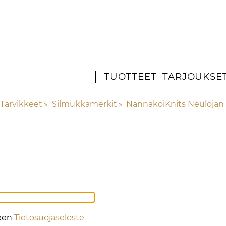
TUOTTEET
TARJOUKSE
Tarvikkeet
‪»
Silmukkamerkit
‪»
NannakoiKnits Neulojan 
jeen
Tietosuojaseloste