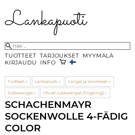
TUOTTEET
TARJOUKSET
MYYMÄLÄ
KIRJAUDU
INFO
Tuotteet
‪»
Lankapuoti
‪»
Langat ja tarvikkeet
‪»
Sukkalangat
‪»
Ohuet sukkalangat (fingering)
‪»
SCHACHENMAYR
SOCKENWOLLE 4-FÄDIG
COLOR