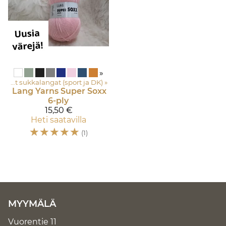
»
Keskipaksut sukkalangat (sport ja DK)
‪»
Lang Yarns
Super Soxx
6-ply
15,50 €
Heti saatavilla
☆
☆
☆
☆
☆
(1)
MYYMÄLÄ
Vuorentie 11