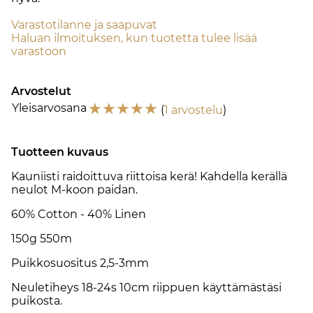
Varastotilanne ja saapuvat
Haluan ilmoituksen, kun tuotetta tulee lisää
varastoon
Arvostelut
☆
☆
☆
☆
☆
Yleisarvosana
(
1 arvostelu
)
Tuotteen kuvaus
Kauniisti raidoittuva riittoisa kerä! Kahdella kerällä
neulot M-koon paidan.
60% Cotton - 40% Linen
150g 550m
Puikkosuositus 2,5-3mm
Neuletiheys 18-24s 10cm riippuen käyttämästäsi
puikosta.