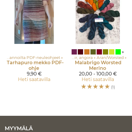
»
Neuleita Pielisen Rannoilta PDF-neuleohjeet
‪»
Asustelangat: Merinovilla, silkki, mohair, alpakka, kashmir, angora
‪»
Aran/Worsted
‪»
Tarhapuro mekko PDF-
Malabrigo
Worsted
ohje
Merino
9,90 €
20,00 - 100,00 €
Heti saatavilla
Heti saatavilla
☆
☆
☆
☆
☆
(1)
MYYMÄLÄ