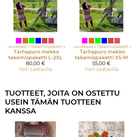
Tuotteet
Langat ja tarvikkeet
‪»
Lankapuoti
‪»
Tekemispaketit
‪»
‪»
Langat ja tarvikkeet
‪»
Tekemispaketit
‪»
Tarhapuro mekko
Tarhapuro mekko
tekemispaketti L-2XL
tekemispaketti XS-M
80,00 €
55,00 €
Heti saatavilla
Heti saatavilla
TUOTTEET, JOITA ON OSTETTU
USEIN TÄMÄN TUOTTEEN
KANSSA