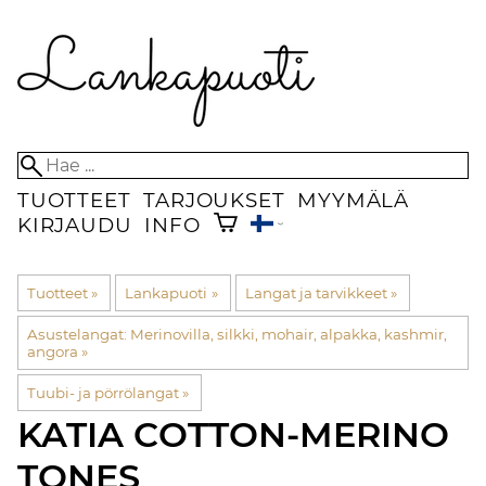
TUOTTEET
TARJOUKSET
MYYMÄLÄ
KIRJAUDU
INFO
Tuotteet
‪»
Lankapuoti
‪»
Langat ja tarvikkeet
‪»
Asustelangat: Merinovilla, silkki, mohair, alpakka, kashmir,
angora
‪»
Tuubi- ja pörrölangat
‪»
KATIA
COTTON-MERINO
TONES