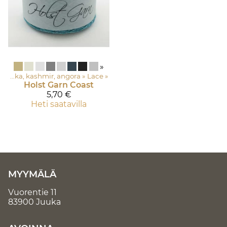
»
Asustelangat: Merinovilla, silkki, mohair, alpakka, kashmir, angora
‪»
Lace
‪»
Holst Garn
Coast
5,70 €
Heti saatavilla
MYYMÄLÄ
Vuorentie 11
83900 Juuka