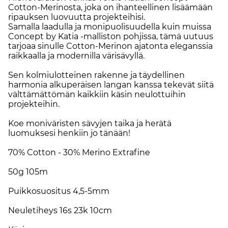
Cotton-Merinosta, joka on ihanteellinen lisäämään
ripauksen luovuutta projekteihisi.
Samalla laadulla ja monipuolisuudella kuin muissa
Concept by Katia -malliston pohjissa, tämä uutuus
tarjoaa sinulle Cotton-Merinon ajatonta eleganssia
raikkaalla ja modernilla värisävyllä.
Sen kolmiulotteinen rakenne ja täydellinen
harmonia alkuperäisen langan kanssa tekevät siitä
välttämättömän kaikkiin käsin neulottuihin
projekteihin.
Koe moniväristen sävyjen taika ja herätä
luomuksesi henkiin jo tänään!
70% Cotton - 30% Merino Extrafine
50g 105m
Puikkosuositus 4,5-5mm
Neuletiheys 16s 23k 10cm