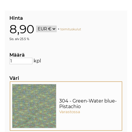
Hinta
8,90
+
toimituskulut
Sis. alv 25.5 %
Määrä
kpl
Väri
304 - Green-Water blue-
Pistachio
Varastossa