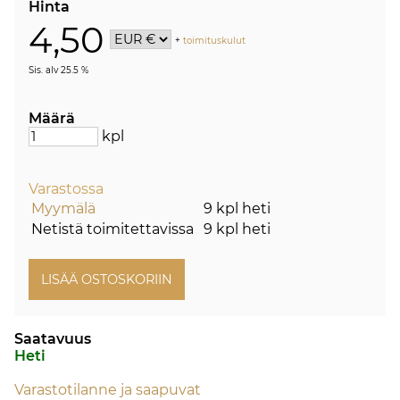
Hinta
4,50
+
toimituskulut
Sis. alv 25.5 %
Määrä
kpl
Varastossa
Myymälä
9 kpl heti
Netistä toimitettavissa
9 kpl heti
Saatavuus
Heti
Varastotilanne ja saapuvat