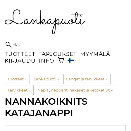
TUOTTEET
TARJOUKSET
MYYMÄLÄ
KIRJAUDU
INFO
Tuotteet
‪»
Lankapuoti
‪»
Langat ja tarvikkeet
‪»
Tarvikkeet
‪»
Napit , nepparit, hakaset ja vetoketjut
‪»
NANNAKOIKNITS
KATAJANAPPI