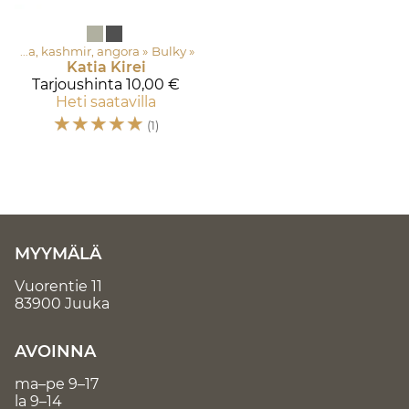
Asustelangat: Merinovilla, silkki, mohair, alpakka, kashmir, angora
‪»
Bulky
‪»
Katia
Kirei
Tarjoushinta
10,00 €
Heti saatavilla
☆
☆
☆
☆
☆
(1)
MYYMÄLÄ
Vuorentie 11
83900 Juuka
AVOINNA
ma–pe 9–17
la 9–14