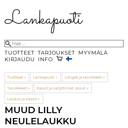
TUOTTEET
TARJOUKSET
MYYMÄLÄ
KIRJAUDU
INFO
Tuotteet
‪»
Lankapuoti
‪»
Langat ja tarvikkeet
‪»
Tarvikkeet
‪»
Kassit ja säilyttimet, essut
‪»
Laukut ja Kassit
‪»
MUUD
LILLY
NEULELAUKKU