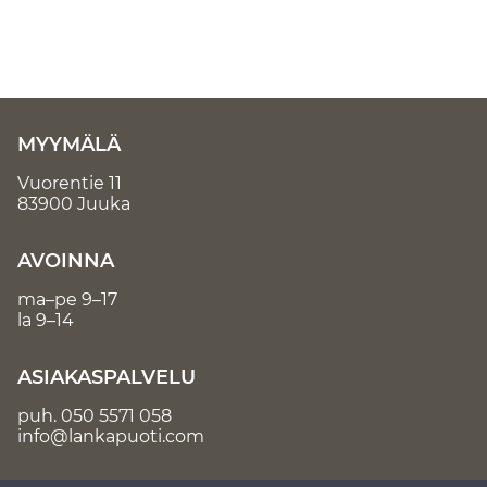
MYYMÄLÄ
Vuorentie 11
83900 Juuka
AVOINNA
ma–pe 9–17
la 9–14
ASIAKASPALVELU
puh.
050 5571 058
info@lankapuoti.com