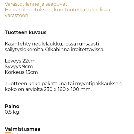
Varastotilanne ja saapuvat
Haluan ilmoituksen, kun tuotetta tulee lisää
varastoon
Tuotteen kuvaus
Käsintehty neulelaukku, jossa runsaasti
säilytyslokeroita. Olkahihna irroitettavissa.
Leveys 22cm
Syvyys 9cm
Korkeus 15cm
Tuotteen koko pakattuna tai myyntipakkauksen
koko on arviolta 230 x 160 x 100 mm.
Paino
0,5
kg
Valmistusmaa