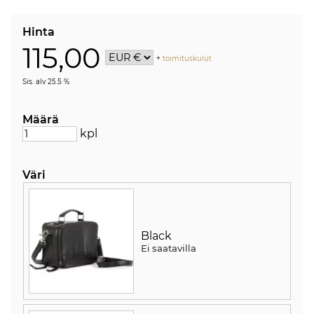
Hinta
115,00
+
toimituskulut
Sis. alv 25.5 %
Määrä
kpl
Väri
Black
Ei saatavilla