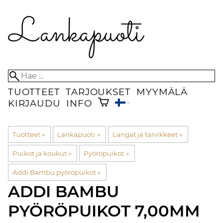
TUOTTEET
TARJOUKSET
MYYMÄLÄ
KIRJAUDU
INFO
Tuotteet
‪»
Lankapuoti
‪»
Langat ja tarvikkeet
‪»
Puikot ja koukut
‪»
Pyöröpuikot
‪»
Addi Bambu pyöröpuikot
‪»
ADDI
BAMBU
PYÖRÖPUIKOT 7,00MM