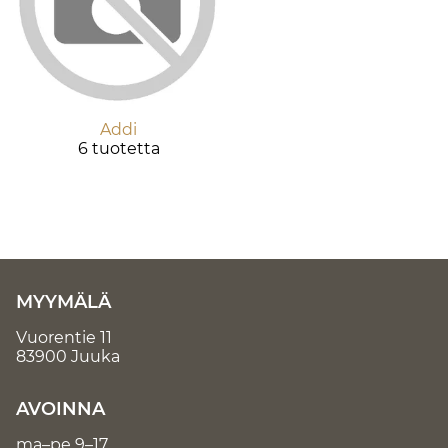
Addi
6 tuotetta
MYYMÄLÄ
Vuorentie 11
83900 Juuka
AVOINNA
ma–pe 9–17