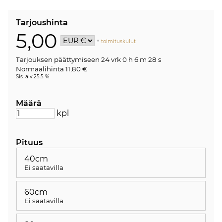
Tarjoushinta
5,00
+
toimituskulut
Tarjouksen päättymiseen
24 vrk 0 h 6 m 28 s
Normaalihinta 11,80 €
Sis. alv 25.5 %
Määrä
kpl
Pituus
40cm
Ei saatavilla
60cm
Ei saatavilla