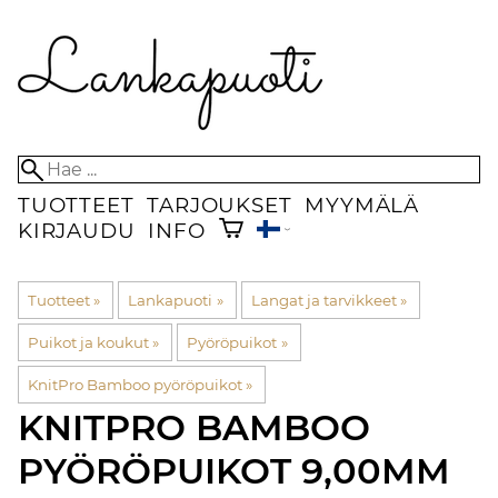
TUOTTEET
TARJOUKSET
MYYMÄLÄ
KIRJAUDU
INFO
Tuotteet
‪»
Lankapuoti
‪»
Langat ja tarvikkeet
‪»
Puikot ja koukut
‪»
Pyöröpuikot
‪»
KnitPro Bamboo pyöröpuikot
‪»
KNITPRO
BAMBOO
PYÖRÖPUIKOT 9,00MM