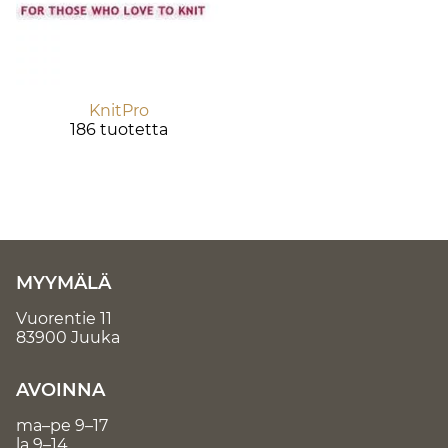
KnitPro
186 tuotetta
MYYMÄLÄ
Vuorentie 11
83900 Juuka
AVOINNA
ma–pe 9–17
la 9–14