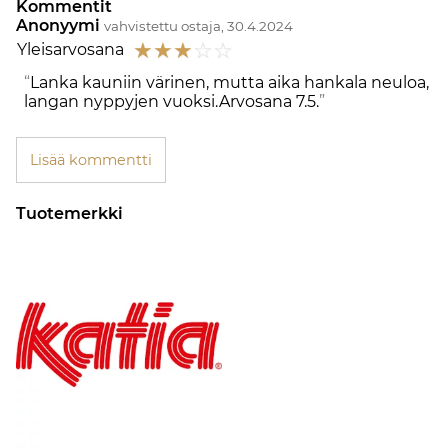
Kommentit
Anonyymi
vahvistettu ostaja, 30.4.2024
☆
☆
☆
☆
☆
Yleisarvosana
Lanka kauniin värinen, mutta aika hankala neuloa,
langan nyppyjen vuoksi.Arvosana 7.5.
Lisää kommentti
Tuotemerkki