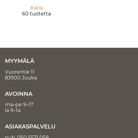
Katia
60 tuotetta
MYYMÄLÄ
Vuorentie 11
83900 Juuka
AVOINNA
ma–pe 9–17
la 9–14
ASIAKASPALVELU
puh.
050 5571 058