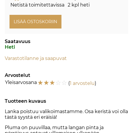
Netistä toimitettavissa
2 kpl heti
Saatavuus
Heti
Varastotilanne ja saapuvat
Arvostelut
☆
☆
☆
☆
☆
Yleisarvosana
(
1 arvostelu
)
Tuotteen kuvaus
Lanka poistuu valikoimastamme. Osa keristä voi olla
tästä syystä eri eräisiä!
Pluma on puuvillaa, mutta langan pinta ja