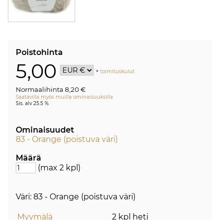
Poistohinta
5,00
+
toimituskulut
Normaalihinta 8,20 €
Saatavilla myös muilla ominaisuuksilla
Sis. alv 25.5 %
Ominaisuudet
83 - Orange (poistuva väri)
Määrä
(max 2 kpl)
Väri: 83 - Orange (poistuva väri)
Myymälä
2 kpl heti