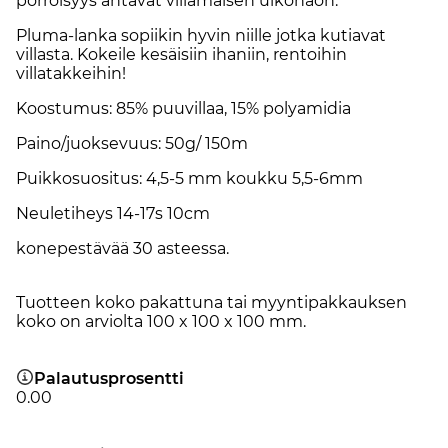
pörröisyys antavat villamaisen ulkonäön.
Pluma-lanka sopiikin hyvin niille jotka kutiavat
villasta. Kokeile kesäisiin ihaniin, rentoihin
villatakkeihin!
Koostumus: 85% puuvillaa, 15% polyamidia
Paino/juoksevuus: 50g/ 150m
Puikkosuositus: 4,5-5 mm koukku 5,5-6mm
Neuletiheys 14-17s 10cm
konepestävää 30 asteessa.
Tuotteen koko pakattuna tai myyntipakkauksen
koko on arviolta 100 x 100 x 100 mm.
Palautusprosentti
0.00