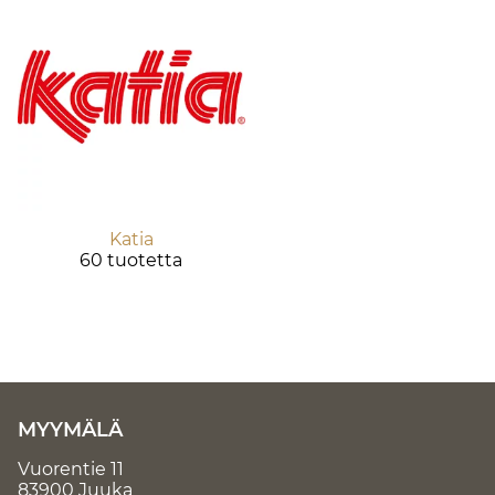
Katia
60 tuotetta
MYYMÄLÄ
Vuorentie 11
83900 Juuka