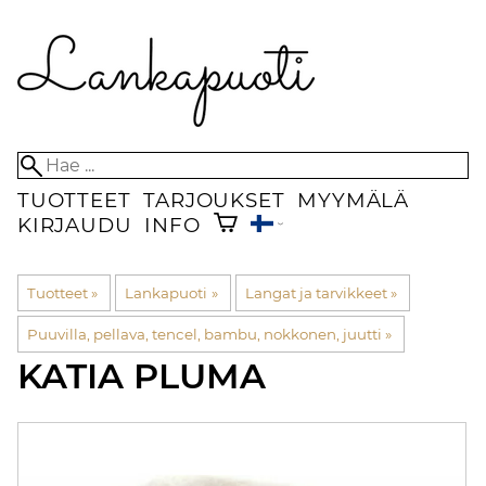
TUOTTEET
TARJOUKSET
MYYMÄLÄ
KIRJAUDU
INFO
Tuotteet
‪»
Lankapuoti
‪»
Langat ja tarvikkeet
‪»
Puuvilla, pellava, tencel, bambu, nokkonen, juutti
‪»
KATIA
PLUMA