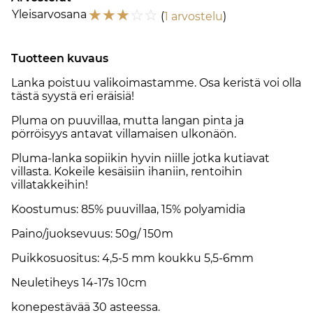
☆
☆
☆
☆
☆
Yleisarvosana
(
1 arvostelu
)
Tuotteen kuvaus
Lanka poistuu valikoimastamme. Osa keristä voi olla
tästä syystä eri eräisiä!
Pluma on puuvillaa, mutta langan pinta ja
pörröisyys antavat villamaisen ulkonäön.
Pluma-lanka sopiikin hyvin niille jotka kutiavat
villasta. Kokeile kesäisiin ihaniin, rentoihin
villatakkeihin!
Koostumus: 85% puuvillaa, 15% polyamidia
Paino/juoksevuus: 50g/ 150m
Puikkosuositus: 4,5-5 mm koukku 5,5-6mm
Neuletiheys 14-17s 10cm
konepestävää 30 asteessa.