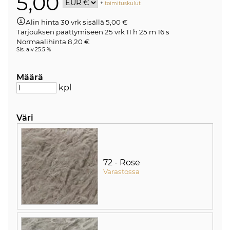
5,00
+
toimituskulut
Alin hinta 30 vrk sisällä 5,00 €
Tarjouksen päättymiseen
25 vrk 11 h 25 m 15 s
Normaalihinta 8,20 €
Sis. alv 25.5 %
Määrä
kpl
Väri
72 - Rose
Varastossa