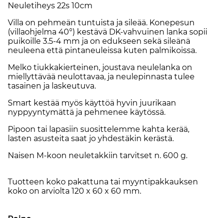
Neuletiheys 22s 10cm
Villa on pehmeän tuntuista ja sileää. Konepesun
(villaohjelma 40°) kestävä DK-vahvuinen lanka sopii
puikoille 3.5-4 mm ja on edukseen sekä sileänä
neuleena että pintaneuleissa kuten palmikoissa.
Melko tiukkakierteinen, joustava neulelanka on
miellyttävää neulottavaa, ja neulepinnasta tulee
tasainen ja laskeutuva.
Smart kestää myös käyttöä hyvin juurikaan
nyppyyntymättä ja pehmenee käytössä.
Pipoon tai lapasiin suosittelemme kahta kerää,
lasten asusteita saat jo yhdestäkin kerästä.
Naisen M-koon neuletakkiin tarvitset n. 600 g.
Tuotteen koko pakattuna tai myyntipakkauksen
koko on arviolta 120 x 60 x 60 mm.