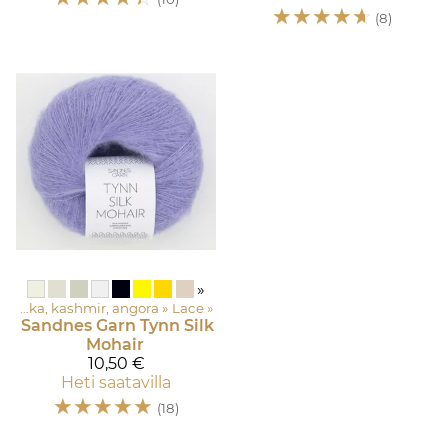
☆
☆
☆
☆
☆
(8)
»
Asustelangat: Merinovilla, silkki, mohair, alpakka, kashmir, angora
‪»
Lace
‪»
Sandnes Garn
Tynn Silk
Mohair
10,50 €
Heti saatavilla
☆
☆
☆
☆
☆
(18)