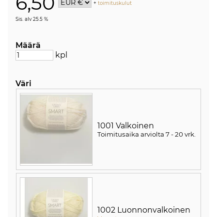
6,50
+
toimituskulut
Sis. alv 25.5 %
Määrä
kpl
Väri
1001 Valkoinen
Toimitusaika arviolta
7 - 20 vrk
.
1002 Luonnonvalkoinen