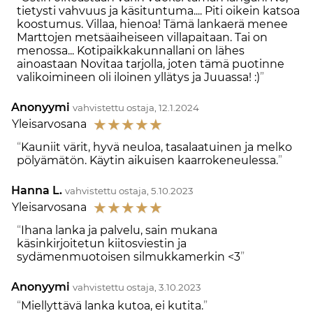
tietysti vahvuus ja käsituntuma.... Piti oikein katsoa
koostumus. Villaa, hienoa! Tämä lankaerä menee
Marttojen metsäaiheiseen villapaitaan. Tai on
menossa... Kotipaikkakunnallani on lähes
ainoastaan Novitaa tarjolla, joten tämä puotinne
valikoimineen oli iloinen yllätys ja Juuassa! :)
Anonyymi
vahvistettu ostaja, 12.1.2024
☆
☆
☆
☆
☆
Yleisarvosana
Kauniit värit, hyvä neuloa, tasalaatuinen ja melko
pölyämätön. Käytin aikuisen kaarrokeneulessa.
Hanna L.
vahvistettu ostaja, 5.10.2023
☆
☆
☆
☆
☆
Yleisarvosana
Ihana lanka ja palvelu, sain mukana
käsinkirjoitetun kiitosviestin ja
sydämenmuotoisen silmukkamerkin <3
Anonyymi
vahvistettu ostaja, 3.10.2023
Miellyttävä lanka kutoa, ei kutita.