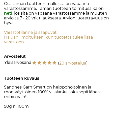
Osa tämän tuotteen malleista on vapaana
varastossamme. Tämän tuotteen toimitusaika on
heti
, jos sitä on vapaana varastossamme ja muuten
arviolta
7 - 20 vrk
tilauksesta. Arvion luotettavuus on
hyvä.
Varastotilanne ja saapuvat
Haluan ilmoituksen, kun tuotetta tulee lisää
varastoon
Arvostelut
☆
☆
☆
☆
☆
Yleisarvosana
(
20 arvostelua
)
Tuotteen kuvaus
Sandnes Garn Smart on helppohoitoinen ja
monikäyttöinen 100% villalanka, joka sopii lähes
mihin vain!
50g n. 100m