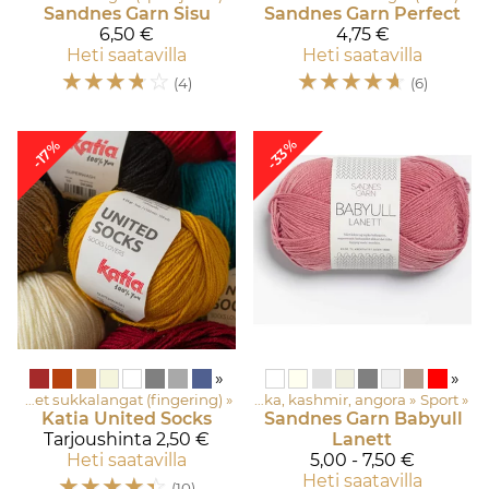
Sandnes Garn
Sisu
Sandnes Garn
Perfect
6,50 €
4,75 €
Heti saatavilla
Heti saatavilla
☆
☆
☆
☆
☆
☆
☆
☆
☆
☆
(4)
(6)
-33%
-17%
»
»
Ohuet sukkalangat (fingering)
‪»
Asustelangat: Merinovilla, silkki, mohair, alpakka, kashmir, angora
‪»
Sport
‪»
Katia
United Socks
Sandnes Garn
Babyull
Tarjoushinta
2,50 €
Lanett
Heti saatavilla
5,00 - 7,50 €
☆
☆
☆
☆
☆
Heti saatavilla
(10)