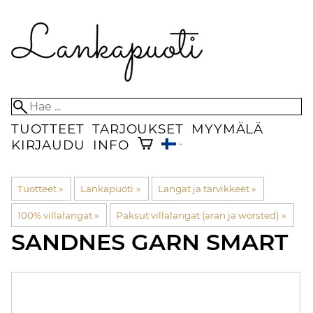
TUOTTEET
TARJOUKSET
MYYMÄLÄ
KIRJAUDU
INFO
Tuotteet
‪»
Lankapuoti
‪»
Langat ja tarvikkeet
‪»
100% villalangat
‪»
Paksut villalangat (aran ja worsted)
‪»
SANDNES GARN
SMART