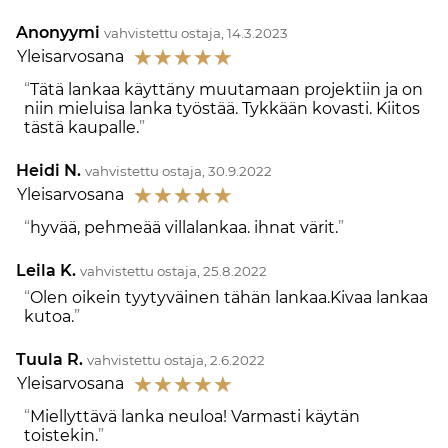
Anonyymi
vahvistettu ostaja, 14.3.2023
☆
☆
☆
☆
☆
Yleisarvosana
Tätä lankaa käyttäny muutamaan projektiin ja on
niin mieluisa lanka työstää. Tykkään kovasti. Kiitos
tästä kaupalle.
Heidi N.
vahvistettu ostaja, 30.9.2022
☆
☆
☆
☆
☆
Yleisarvosana
hyvää, pehmeää villalankaa. ihnat värit.
Leila K.
vahvistettu ostaja, 25.8.2022
Olen oikein tyytyväinen tähän lankaa.Kivaa lankaa
kutoa.
Tuula R.
vahvistettu ostaja, 2.6.2022
☆
☆
☆
☆
☆
Yleisarvosana
Miellyttävä lanka neuloa! Varmasti käytän
toistekin.