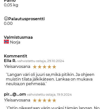
Paino
0,05
kg
Palautusprosentti
0.00
Valmistusmaa
Norja
Kommentit
Eila R.
vahvistettu ostaja, 29.10.2024
☆
☆
☆
☆
☆
Yleisarvosana
Langan väri oli juuri se,mikä pitikin. Ja ohjeen
muistin tilata jälkikäteen. Lankaa on mukava
neuloa,on pehmeää.
pir...@...om
vahvistettu ostaja, 19.9.2024
☆
☆
☆
☆
☆
Yleisarvosana
Ostin oikeastaan värin vuoksi tämän langan. No,