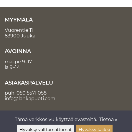
MYYMÄLÄ
Vuorentie 11
83900 Juuka
AVOINNA
ma–pe 9–17
la 9–14
ASIAKASPALVELU
puh.
050 5571 058
info@lankapuoti.com
Tämä verkkosivu käyttää evästeitä.
Tietoa »
Hyväksy välttämättömät
Hyväksy kaikki