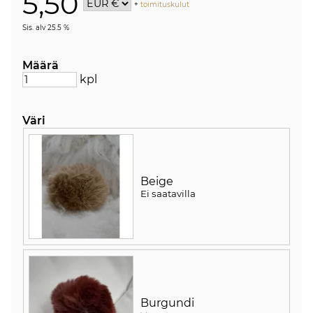
5,50
+
toimituskulut
Sis. alv 25.5 %
Määrä
kpl
Väri
Beige
Ei saatavilla
Burgundi