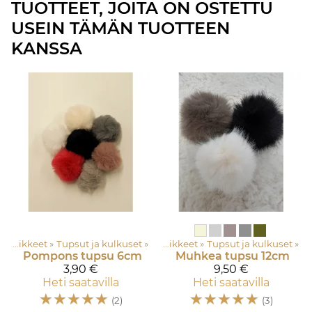
TUOTTEET, JOITA ON OSTETTU
USEIN TÄMÄN TUOTTEEN
KANSSA
nkapuoti
Tarvikkeet
‪»
‪»
Langat ja tarvikkeet
Tupsut ja kulkuset
‪»
‪»
Tarvikkeet
‪»
Tupsut ja kulkuset
‪»
Pompons tupsu 6cm
Muhkea tupsu 12cm
3,90 €
9,50 €
Heti saatavilla
Heti saatavilla
☆
☆
☆
☆
☆
☆
☆
☆
☆
☆
(2)
(3)