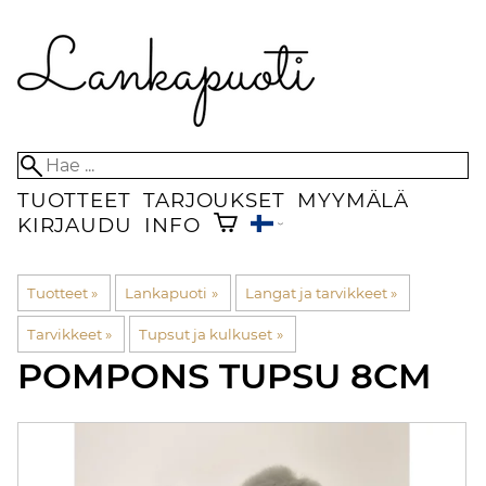
TUOTTEET
TARJOUKSET
MYYMÄLÄ
KIRJAUDU
INFO
Tuotteet
‪»
Lankapuoti
‪»
Langat ja tarvikkeet
‪»
Tarvikkeet
‪»
Tupsut ja kulkuset
‪»
POMPONS TUPSU 8CM