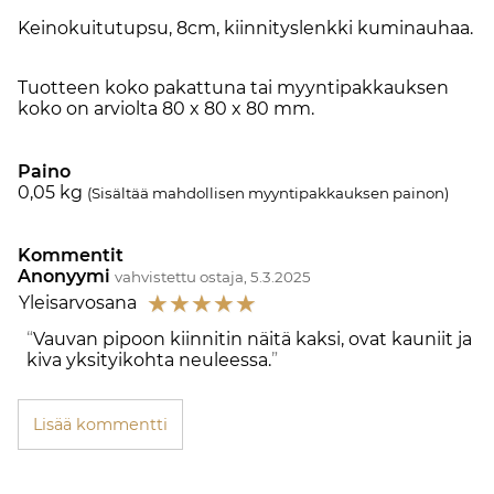
Keinokuitutupsu, 8cm, kiinnityslenkki kuminauhaa.
Tuotteen koko pakattuna tai myyntipakkauksen
koko on arviolta 80 x 80 x 80 mm.
Paino
0,05
kg
(Sisältää mahdollisen myyntipakkauksen painon)
Kommentit
Anonyymi
vahvistettu ostaja, 5.3.2025
☆
☆
☆
☆
☆
Yleisarvosana
Vauvan pipoon kiinnitin näitä kaksi, ovat kauniit ja
kiva yksityikohta neuleessa.
Lisää kommentti