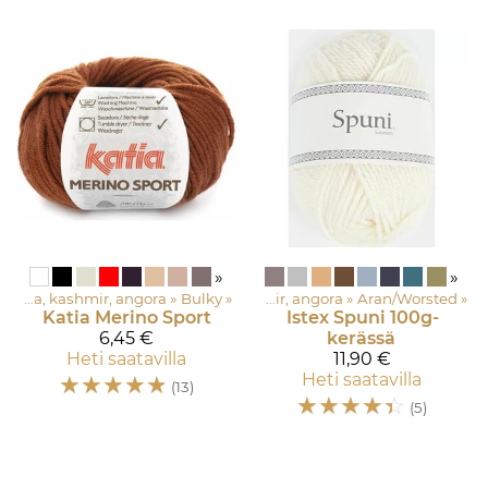
»
»
Asustelangat: Merinovilla, silkki, mohair, alpakka, kashmir, angora
‪»
Bulky
‪»
Asustelangat: Merinovilla, silkki, mohair, alpakka, kashmir, angora
‪»
Aran/Worsted
‪»
Katia
Merino Sport
Istex
Spuni 100g-
6,45 €
kerässä
Heti saatavilla
11,90 €
☆
☆
☆
☆
☆
Heti saatavilla
(13)
☆
☆
☆
☆
☆
(5)