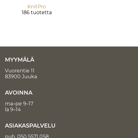
KnitPro
186 tuotetta
MYYMÄLÄ
Vuorentie 11
83900 Juuka
AVOINNA
ma–pe 9–17
la 9–14
ASIAKASPALVELU
puh.
050 5571 058