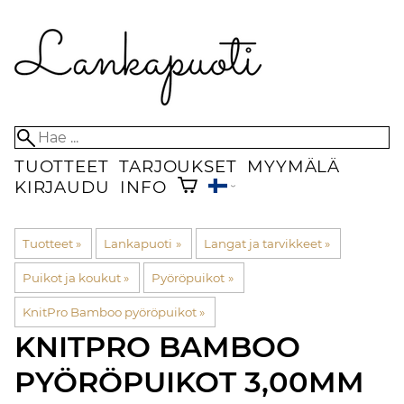
TUOTTEET
TARJOUKSET
MYYMÄLÄ
KIRJAUDU
INFO
Tuotteet
‪»
Lankapuoti
‪»
Langat ja tarvikkeet
‪»
Puikot ja koukut
‪»
Pyöröpuikot
‪»
KnitPro Bamboo pyöröpuikot
‪»
KNITPRO
BAMBOO
PYÖRÖPUIKOT 3,00MM