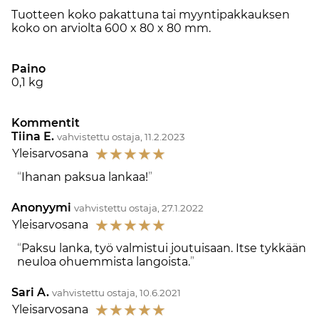
Tuotteen koko pakattuna tai myyntipakkauksen
koko on arviolta 600 x 80 x 80 mm.
Paino
0,1
kg
Kommentit
Tiina E.
vahvistettu ostaja, 11.2.2023
☆
☆
☆
☆
☆
Yleisarvosana
Ihanan paksua lankaa!
Anonyymi
vahvistettu ostaja, 27.1.2022
☆
☆
☆
☆
☆
Yleisarvosana
Paksu lanka, työ valmistui joutuisaan. Itse tykkään
neuloa ohuemmista langoista.
Sari A.
vahvistettu ostaja, 10.6.2021
☆
☆
☆
☆
☆
Yleisarvosana