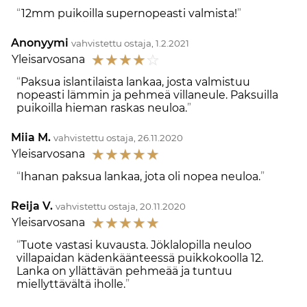
12mm puikoilla supernopeasti valmista!
Anonyymi
vahvistettu ostaja, 1.2.2021
☆
☆
☆
☆
☆
Yleisarvosana
Paksua islantilaista lankaa, josta valmistuu
nopeasti lämmin ja pehmeä villaneule. Paksuilla
puikoilla hieman raskas neuloa.
Miia M.
vahvistettu ostaja, 26.11.2020
☆
☆
☆
☆
☆
Yleisarvosana
Ihanan paksua lankaa, jota oli nopea neuloa.
Reija V.
vahvistettu ostaja, 20.11.2020
☆
☆
☆
☆
☆
Yleisarvosana
Tuote vastasi kuvausta. Jöklalopilla neuloo
villapaidan kädenkäänteessä puikkokoolla 12.
Lanka on yllättävän pehmeää ja tuntuu
miellyttävältä iholle.