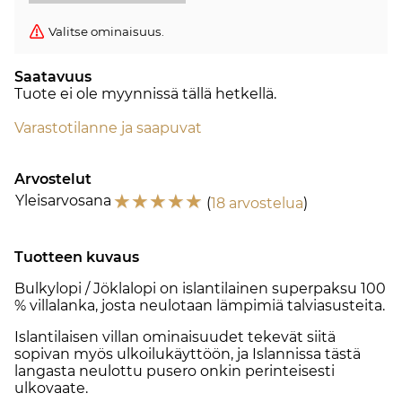
Valitse ominaisuus.
Saatavuus
Tuote ei ole myynnissä tällä hetkellä.
Varastotilanne ja saapuvat
Arvostelut
☆
☆
☆
☆
☆
Yleisarvosana
(
18 arvostelua
)
Tuotteen kuvaus
Bulkylopi / Jöklalopi on islantilainen superpaksu 100
% villalanka, josta neulotaan lämpimiä talviasusteita.
Islantilaisen villan ominaisuudet tekevät siitä
sopivan myös ulkoilukäyttöön, ja Islannissa tästä
langasta neulottu pusero onkin perinteisesti
ulkovaate.