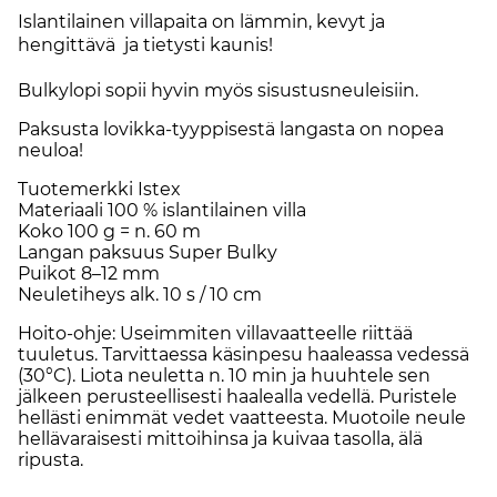
Islantilainen villapaita on lämmin, kevyt ja
hengittävä  ja tietysti kaunis!
Bulkylopi sopii hyvin myös sisustusneuleisiin.
Paksusta lovikka-tyyppisestä langasta on nopea
neuloa!
Tuotemerkki Istex
Materiaali 100 % islantilainen villa
Koko 100 g = n. 60 m
Langan paksuus Super Bulky
Puikot 8–12 mm
Neuletiheys alk. 10 s / 10 cm
Hoito-ohje: Useimmiten villavaatteelle riittää
tuuletus. Tarvittaessa käsinpesu haaleassa vedessä
(30°C). Liota neuletta n. 10 min ja huuhtele sen
jälkeen perusteellisesti haalealla vedellä. Puristele
hellästi enimmät vedet vaatteesta. Muotoile neule
hellävaraisesti mittoihinsa ja kuivaa tasolla, älä
ripusta.