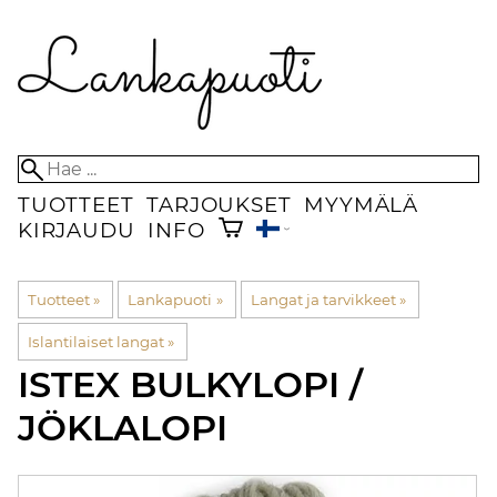
TUOTTEET
TARJOUKSET
MYYMÄLÄ
KIRJAUDU
INFO
Tuotteet
‪»
Lankapuoti
‪»
Langat ja tarvikkeet
‪»
Islantilaiset langat
‪»
ISTEX
BULKYLOPI /
JÖKLALOPI